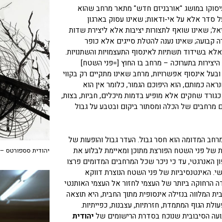
אדריכל ראם קולהאס (Koolhaas) סביב עיסוקו במושג "אורבניזם חדש" מתאר מרחב שהוא
סדר אלא על אי-ודאות; שאינו עסוק בארגון
אל; שאינו שואף לתצורות יציבות אלא ליצירת שדות
קבועה; שאינו נענה להטלת סייגים אלא כופר
, אלא בשידוד תשתיות לאינסוף התעצמויות והשתנויות.
יצירות בתערוכה – מרחב בו החוץ [=פני השטח]
בעל אינסוף אפשרויות, מרחב שאינו מתקיים רק בקווי
אה כמותם, הוא היפוכם הגמור, כלומר אין הוא
גורד שחקים אלא מופיע בדמות מיכלים, חביות, בצות,
ם מרחבים של הכלה ומסתור ביקום ובטבע על גבול
חב המדומה הוא חסר גבול. העדר גבול והופעות של
ות של פני השטח הפורצת מתוכן ומאיימת לבלוע את
יהודית סספורטס – cosmic rifts 19
ן האנרגטי, עד כי ניכר שכל המרחבים המדומים פרצו
י. האינטנסיביות של פני השטח הנוצרת דווקא
ה הרחוקה ביותר של העצמי לחזור אל העצמי האותנטי
ית המלווה בנזילה אינסופית מתוך החבית, היא תוצאה
לת הגוף המתמדת, חזרתיות, עצבנות, כפייתיות.
נועה הסיבובית שנוכח בסדרת הרישומים של
יהודית