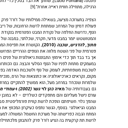
פונטנה (Lucio Fontana), שחתך את הבד 
הרגילה, מתחילה חווית ראייה אחרת".
[9]
פעולת דמיון של המרחב שמתחת לרשת הרחובות, של ריבוי 
הנוף, נדרשת החלפה של נקודת המבט הפנורמית בנקודת מבט
והמטושטש יומר במבט מדעי, חקרני, שכלתני, במבנה של י
מתוך, להדגיש, שכבה
(2010)
, הקושרת את תפיסת המרח
אך בד בבד תוך כדי אימוץ התבוננות גיאולוגית של פנים 
במעמקים מתחת לפניו של הנוף הסלעי והבצה. גם הכותרו
לשכבות משפחתיות, לעומק של נוף ולשכבות האדמה בפרשנ
מקום, נקראים כארכיאולוגיה או כתוצאות של הרס, מנכיחים
שלמרות שנכחד במרחב מעל, הוא ממשיך להתקיים במרחב מת
גם בעבודותיה של
מאיה כהן לוי
גשר (2002)
ו
-עמודי מ
עורם נישל מעליהם והם מתפקדים כשלדים – לא במובן ש
שהפך גלוי. חשיפתם הופכת לרשת קווית פורמליסטית סבו
המבט הגיאולוגי. בנוסף, הגשר נתפס כעיקרון המכווץ את ה
המתח הגבוה כפרישתה של מערכת החשמל המשולה למערכת
לרשת תת קרקעית בה הציע ז'ורז' פרק להתבונן מלכתחילה.