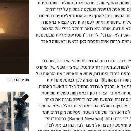
ת שונות המתקיימות בפורמט אחד: פעולת רישום גופנית
ם מכאנית תזזיתית הנשלטת במכוון על ידי זרמים
ותו הקשר, ניתן לאמץ גישה אסנסיאליסטית בהתייחס
ית שיתופית. חיזוק לעמדה זו ניתן למצוא במאמרה
א מודעת, אותה היא רואה "כחלל-גבולי של הפצעה
ני הלא-הכרתי". לדידה, "המטריקסיאליות מובנת נוכח
ימית. הרחם אינה נתפסת כאן בראש וראשונה כאבר
יר בסדרת עבודות המצויירות משני הצדדים, שהוצגו
 לתערוכה, מניח דרור פימנטל, שמצדו השני של המתרס
 נתפס כיסוד היסודות, שנושא ומאפשר את הנראוּת של
רות הנראוּת.
[8]
בהתאמה לכך נבחנת מתודיקת
אורית אדר בכר
ני צד א. תהליך העבודה מתחיל בצד ב כאשר האמנית
מניחה את בד הציור הפוך ובאמצעות פעולות משתנות
סיבובית ובתנועת משיכה ודחיפה גוררת את הציור
 א. רצף הפעולות הכוריאוגרפיות בחלל הפיזי הממשי
צד א, הצד של פני השטח. ניסיונות מוקדמים יותר
לחדור לצד שמעבר, אל היסוד הנושא והמאפשר, נעשו על-ידי ברנט ניומן (Barnett Newman) במונחו "זיפ"
 ומאפשר הצצה אל מעבר לבד, כמו גם את לוצ'יו