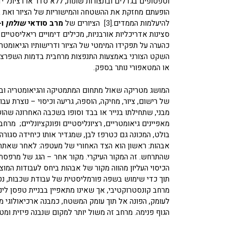
וטפטופים בגדלים ובתצורות שונות, ללא סדר או רציונל י
הופעתם מחזקת את ההשטחה והמישוריות של הציור ואת בי
להיעלמות הממדים.
[3]
הציורים של
מרב סודאי
שולחן
ו-
סצינות אדריכליות אורבניות, מכילים דימויים ריאליסטי
כהערה על תפקידו המימטי של הציור ודרישותיו הגיאומטריו
השקט הצורני באמצעות התנפצות מרחבית בדמות השפרצת
או המטאפורי נותר בספק.
המושג מטריקה שאול מתחום המתמטיקה והגיאומטריה ובשל
של רישום, ציור, מחיקה, הוספה, גריעה וכיסוי – נוצרת ע
מבני, שתחילתו בנייר או בבד וסופו בשכבה האחרונה שהוש
מאפיינים גיאומטריים, רציונליסטיים ופונקציונליים; מרחב 
בולט, המכונה גם כטרפז לבן, שמגדיר אותו כיחידה סגורה.
אבהות: ראשון הוא הצד האחורי של מעטפה: לאחר שאתה
שהתרחש. זה המקור העיקרי. מקור אחר – הגג של מרפסת ש
הכיסוי העליון מהווה מקור של אבהות ביחס לעבודות המוצג
תוך כדי שימוש בשפה פורמליסטית של עבודת שכבות, נטייה
מרחב קונסטרוקטיבי, אך שאינו מתאפיין בבניית טפסן לינ
לעומק, הפונה אל תוך עומק המשטח, כמבנה ארכיאולוגי מי
הגוף פנימה. מרחב זה משול יותר למקום שנבנה פיזית ומ