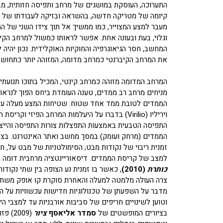
התערוכה, העוסקת במושגים של מרחב ותפיסה חזותית, מב
קיומה של מטריקה חדשה, בהשראה ובזיקה לעבודתו של מ
מעבר למצע המצוייר, כמו ממשיך אל תוך צידו השני של המ
וגלוי, בעת ובעונה אחת. אפשר לראותו כמשול למרחב הק
את המרחב הקיברנטי כמרחב מדומה, המזוהה יותר כתחוש
המרחב המדומה מזוהה כמרחב קינטי, המכיל בתוכו תנועתיו
מניחים מרחב רב ממדים, טענה העומדת ביחס הפוך לנראו
הממדים לטובת ממד אחד שטוח. שטיחות המצע מעלה על 
ויריליו (Virilio) בדברו על היעלמות המרחב הפיזי
התפיסה הטבעית באמצעות התפצלות צורות התפיסה והייצו
הממדים (מרחק ועומק) במסך מחשב ואתר האינטרנט. בצי
זמנית ריבוי של נקודות מבט; הסימולטניות של מבט על, חז
למצב של קריסת הממדים. דיסאוריינטציה מרחבית דומה
כותרת
(2010)
, כאשר בו זמנית נע הצופה בין שתי נקוד
צרה העולה מלמטה למעלה והאחרת סוקרת קו אופק משתנה תד
מדבר על השפעתן של טכנולוגיות חדישות עכשוויות על ה
וטוען לשינויים חריפים של סביבות אורבניות עד למצבי הי
בציורים המופשטים של
סמדר אליאסף
ציור
(2009