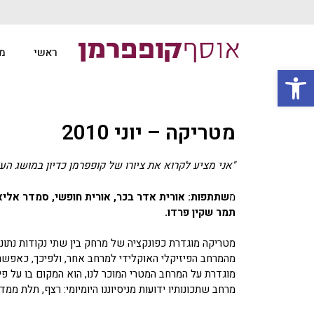
ראשי
מ
פתח סרגל נגישות
מטריקה – יוני 2010
"אני מציע לקרוא את ציורו של קופפרמן כדיון במושג העו
מ
שתתפות: אורית אדר בכר, אורית חופשי, סמדר אליאס
תמר שקין פרדו.
מטריקה מוגדרת כפונקציה של מרחק בין שתי נקודות נתונ
מהמרחב הפיזיקלי האוקלידי למרחב אחר, ולפיכך, כאפש
מוגדרת על המרחב המטרי המוכר לנו, הוא המקום בו על פ
מרחב שתכונותיו ידועות מניסיוננו היומיומי: רצף, תלת ממדי