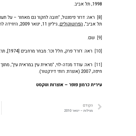
1998, תל אביב.
[8]
ראה: דרור פימנטל, "חובה לחקור גם מאחור – על תער
תל אביב",
הפרוטוקולים
, גיליון 11, ינואר 2009, היחידה להיסטוריה ותיאוריה, בצלאל.
[9]
שם.
[10]
ראה: ז'ורז' פרק, חלל וכו': מבחר מרחבים [1974], תרגום: דן דאור ואוולין עמר (תל אביב: בבל, 1998).
[11]
ראה: עודד מנדה-לוי, "מראית עין במראית עין", מתוך
חיפה, 2007 (אוצרת: רותי דירקטור).
עירית כרמון פופר – אוצרות וטקסט
הקודם
מגילות – ינואר 2010‎