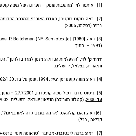
[1]
איתמר לוי, "מחשבות עומק – תערוכה של משה קופפפר
[2]
ראה: סקוט בוקטמן,
האדם האורבני והמרחב המדומה – 
ברויר (רסלינג, 2005)
[3]
ראה: Paul Virilio,
trans. P. Beitchman (NY: Semiotext[e], [1980]
1991) – מתוך:
דרור ק' לוי
,
"ההיעלמות הגדולה: מזמן למרחב ולהפך",
הפר
ותיאוריה, בצלאל, ירושלים.
[4]
ראה: משה קופפרמן,
ציור
, 1994, שמן על בד, 162/130 ס"מ, בית אוסף קופפרמן, תערוכת "עבודות נבחרות".
[5]
ציטוט מדבריו של משה קופפרמן, 27.7.2001 – מתוך:
עד 2000
, (קטלוג תערוכה) מוזיאון ישראל, ירושלים, 2002 (אוצר ועורך הקטלוג: יונה פישר).
[6] ראה: ראם קולהאס, "אז מה בעצם קרה לאורבניזם?", תרגום: דפנה רז
קריאה , בבל).
[7]
ראה: ברכה ליכטנברג-אטינגר, "טראומה ויופי: טרנס-ס