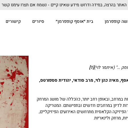
האתר בהרצה, במידה ודרוש מידע שאינו קיים - נשמח אם תצרו עימנו קשר
שה קופפרמן
בית ״אוסף קופפרמן״
סיורים
קישורים
מק …" (
איתמר לוי
)
[1]
ף, מאיה כהן לוי, מרב סודאי, יהודית סספורטס,
ות במרחב, ובאופן רחב יותר, כהכללה של מושג המרחק
רות לדיון במרחבים חדשים ובתפישתם. המטריקה
י הפיזיקה הקלאסית מתרחשים האירועים הפיזיקליים,
ות, מרחק ולינאריות.