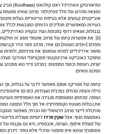
התיאורטיקן וה
המצאה מחדש של חלל פסיכולוגי. מרחב שאינו מושתת על 
אובייקטים קבועים אלא בטיפוח טריטוריות בעלות פוטנצי
כשירות המאפשרים תהליכים הדוחים התגבשות לכלל צורה 
בגבולות, ושאינו רדוף בתכונות העיר ובקוויה האדריכליים
[6]
את אפשרות קיומו של מרחב אוטופי מסוג זה חולקות ה
והפנים [=פנים השטח] הם אחד, מרחב חסר סדר וקביעות ו
מתאר אדריכליים למרות שמאמץ את צורניותם, ולמרות שנר
מתפקד כאובייקט ארכיטקטוני פונקציונלי המזדקר מעלה כ
יערות, רשתות וכתמי התנפצות. כמרחב פיזי הוא מתכתב ע
הסכנה והאיום.
קיומה של מטריקה אמנם מאפשר לדבר על גבולות, אך המר
נזילה והצפה נוכחים במרבית העבודות, כמו גם אינטנסיבי
הצופה. נוכחותן המשותפת מגבירה את האמורפיות והשיטפו
את גבולות משטח הקומפוזיציה אל תוך חלל התצוגה הממש
מהיכולת לייצר מרחב וירטואלי תת הכרתי, מאפשר מהנקוד
באמצעות הגוף. אצל
שקין פרדו
דינמיות מעגלית מדיטטיב
של פעולת איסוף, הערמה, אובססיה, היא גם עקבות של פעו
ססמוגרף שהוא אינו מתמטי-שיכלי אלא גופני. זיכרון הת