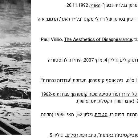
מן בגלריה גבעון",
הארץ
, 20.11.1992.
עיון בסרטו של רידלי סקוט 'בלייד ראנר'
, תרגום: איה
The Aesthetics of Disappearance
, 
וטוקולים
, גיליון 4, מרץ 2007, היחידה להיסטוריה
כל הדרך ועוד פסיעה משה קופפרמן: עבודות מ-1962
,
סטודיו
, גיליון 62
,
מאי 1995 (מכונת
ובייקטיביות באמנות", כתב העת
רסלינג
, גיליון 5,