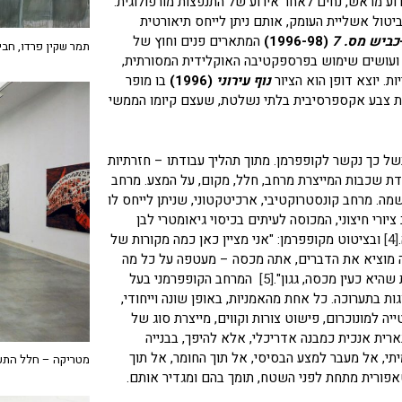
דוע מראש, נחים לאחר אירוע של התנפצות מורפולוגית.
טול אשליית העומק, אותם ניתן לייחס תיאורטית
כביש מס. 7
(1996-98)
המתארים פנים וחוץ של
תמר שקין פרדו, חביות – 2009 צילום: 
ים ועושים שימוש בפרספקטיבה האוקלידית המסורתית,
ת. יוצא דופן הוא הציור
נוף עירוני
(1996)
בו מופר
 צבע אקספרסיבית בלתי נשלטת, שעצם קיומו הממשי
 כך נקשר לקופפרמן. מתוך תהליך עבודתו – חזרתיות
בודת שכבות המייצרת מרחב, חלל, מקום, על המצע. מרחב
מה. מרחב קונסטרוקטיבי, ארכיטקטוני, שניתן לייחס לו
ציורי חיצוני, המכוסה לעיתים בכיסוי גיאומטרי לבן
[4]
ובציטוט מקופפרמן: "אני מציין כאן כמה מקורות של
 מוציא את הדברים, אתה מכסה – מעטפה על כל מה
היא כעין מכסה, גגון".
[5]
המרחב הקופפרמני בעל
ות בתערוכה. כל אחת מהאמניות, באופן שונה וייחודי,
 למונוכרום, פישוט צורות וקווים, מייצרת סוג של
ארית אנכית כמבנה אדריכלי, אלא להיפך, בבנייה
תי, אל מעבר למצע הבסיסי, אל תוך החומר, אל תוך
מטריקה – חלל התע
טאפורית מתחת לפני השטח, תומך בהם ומגדיר אותם.