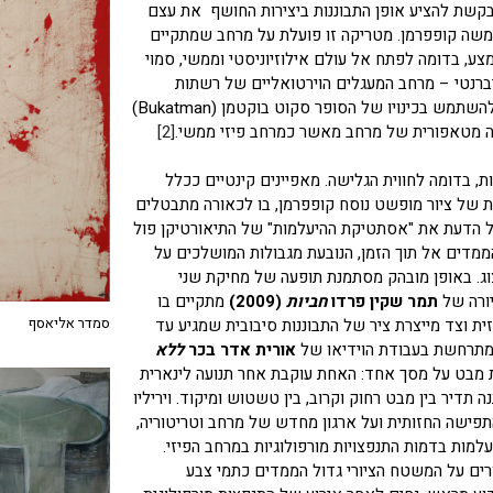
קשת להציע אופן התבוננות ביצירות החושף את עצם
שה קופפרמן. מטריקה זו פועלת על מרחב שמתקיים
צע, בדומה לפתח אל עולם אילוזיוניסטי וממשי, סמוי
יברנטי – מרחב המעגלים הוירטואליים של רשתות
המחשב, חסר הגיאוגרפיה והחוקיות האוקלידית. נכון יהיה להשתמש בכינויו של הסופר סקוט בוקטמן (Bukatman)
ה מטאפורית של מרחב מאשר כמרחב פיזי ממשי.
[2]
ת, בדומה לחווית הגלישה. מאפיינים קינטיים ככלל
ת של ציור מופשט נוסח קופפרמן, בו לכאורה מתבטלים
הדעת את "אסתטיקת ההיעלמות" של התיאורטיקן פול
 וקריסת הממדים אל תוך הזמן, הנובעת מגבולות המושלכים על
ג. באופן מובהק מסתמנת תופעה של מחיקת שני
ורה של
תמר שקין פרדו
חביות
(2009)
מתקיים בו
סמדר אליאסף
ית וצד מייצרת ציר של התבוננות סיבובית שמגיע עד
 מתרחשת בעבודת הוידיאו של
אורית אדר בכר
ללא
ות מבט על מסך אחד: האחת עוקבת אחר תנועה לינארית
יר בין מבט רחוק וקרוב, בין טשטוש ומיקוד. ויריליו
תפישה החזותית ועל ארגון מחדש של מרחב וטריטוריה,
עלמות בדמות התנפצויות מורפולוגיות במרחב הפיזי.
) פזורים על המשטח הציורי גדול הממדים כתמי צבע