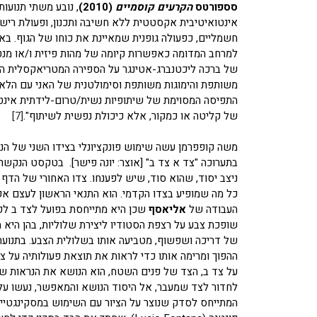
סספורטס
הקרעים קוסמיים
(2010)
, נובע משתי תנועו
אינטואיטיבית אקסטטית ללא חשיבה ותכנון, ופעולת רישו
חשמליים, כפעולה גופנית שמאיינת את כוחו של הגוף. בא
למרחב המדומה כאפשרות קיומה של מהות פיזית ו/או מנטל
של ברכה ליכטנברג-אטינגר על הספירה המטריאקסלית הל
משותפת והימוגות משותפת וסימולטנית של האני עם הלא-א
התפיסה המסוימת של שיתופיות נשית/טרום-לידתית אינט
של קליטה או כמקור, אלא כיכולת נפשית לשיתוף".
[7]
משה קופפרמן עשה שימוש פונקציונלי בצידו השני של הני
בתערוכה "צד א צד ב" [אוצר: יונה פישר]. בטקסט הנקשר
ניצב יסוד, שהוא סוד, שיש לפענחו. צדו האחורי של הדף
כל מה שמופיע בצדו הקדמי. הוא התנאי הראשון לעצם אפש
העבודה של
אליאסף
שכן היא מתייחסת בפועל לצד ב לפ
שופכת צבע על רצפת הסטודיו ליצירת שלוליות, בהן היא 
של דריכה ושפשוף, מטביעה אותו בשלולית הצבע. בתנועה 
ההפוך ומרימה אותו כדי לראות את תוצאת פעולותיה על צד
על צד ב, הצד של פנים השטח, הוא הנושא את הנראות של 
המתייחס לסדק שנוצר על הציור עם השימוש במסקינגטייפ