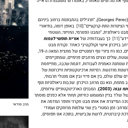
בסכין כדי לחשוף את מה שיש מאחוריו, באומרו ש"משנגמרת הראייה
הצפיה בתערוכה מציעה, בשאילה ממילותיו של ז'ורז' פרק (Georges Perec‏), "תרגילים בהתבוננות ברחוב ביניהם
הצינורות התת-קרקעיים".
[10]
באופן דומה, בתיאורי
 גיאולוגית; "המבט הפנורמי, החזיוני, השטחי
דע".
[11]
כך בעבודותיה של
אורית חופשי
לצמוח
ב בזיכרון אישי וקולקטיבי כאחד. נקודת מבט
פנורמית של פני השטח מלווה את הנופים ההרריים הפרושים, כמו היו ציורי נוף רומנטיים של מחצית המאה ה-19,
השטח, עולים וצצים מרחבים פנימיים, שמתקיימים
ת שנותנת האמנית לעבודות, דוגמת
שכבה,
מתייחסת
ות מודגשת. רמיזות ארכיטקטוניות וזיכרונות של
 עולם שלם, בין אם פיזי ובין אם מנטלי תרבותי,
חת, הוא גם מרחב הזיכרון. שכבות גיאולוגיות ונוף
תח גבוה
(2003).
המבנים הארכיטקטוניים עירומים,
ל שלד בניין המשמש כחיזוק תחתי אלא כפנים מוסתר
כה המייצרת את אותו מבט חקרני וחופר המדמה את
מרב סודאי
מרחב-זמן המטרי בין שני עולמות מרוחקים ועמודי
 קיברנטית, לרשת עכבישית, בתוכה אנו תפוסים,