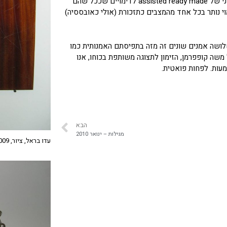
את האובייקט, דרך שורה של טרנספורמציות, ממצב ראשוני של assisted ready made לדימויים שככל שהם
וי נותר בכל אחד מהמצבים כתזכורת (אולי כאובססיה)
 שלושה אמנים שונים זה מזה בתפיסתם האמנותית כמו
משה קופפרמן, הזימון לתצוגה משותפת בכוחו, אנו
עות. לפחות פואטית.
הבא
מגילות – ינואר 2010‎
עדו בראל, ציור, 2009