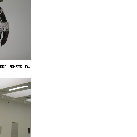
שרון פוליאקין, הקפיצה ל