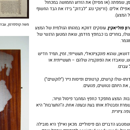
ן, שמפתה (או מסית) את הזרוע החמושה במכחול
פילו אלים. (זריצקי נהג "לבדוק" בידו את הבד החשוף
 המצע).
משה קופפרמן, עבודה על
ן פוליאקין
, עוסקים דווקא במהותו הגולמית של המצע
לו, בוחרים בו כבחפץ מזדמן, שאת המטען הרגשי של
גמר.
ושאן, שהוא פונקציונאלי, תעשייתי, זמין, תמיד חדיש
ש, שאבדו את הפונקציה שלהם – תעשייתית או
 עברם.
תו-שלו קרשים, קרטונים ופיסות נייר ("לוקשים")
 את היותם נטושים, פגועים.
ות: המצע מתפקד כחפץ המחבר פיסול וציור;
שמרת ומבטלת אותו בעת ובעונה אחת; ה"התערבות" היא
ה ציורית.
שמטבע הדברים הם פיסוליים. מכאן ואילך היא מובילה