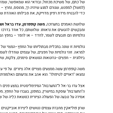
של כתם, של משיכת מכחול; ובודאי הוא שמאפשר, שמזמ
(למשל) למפגש, שגורם למגע שיהיה רך, מהוסס, נחרץ – א
כדי להבטיח מידת רפיון מדוייקת, את סבילותו האוהדת של
שלושת האמנים בתערוכה,
משה קופפרמן, עדו בראל ושרו
ומבקשים להטעים את נראותו. שלושתם, כל אחד בדרכו ש
גולמיותו הם תובעים לשמר, לחדד – או להפר – בחפץ המו
גולמיות זו שונה בתכלית מבתוליותו של החפץ–המצוי של ד
למראה. זוהי גולמיות של חפצים, של עצמים שחדלו לשמ
ביולוגית – חפצים–גרוטאות הנושאים סימנים, צלקות, של
משה קופפרמן עשה ממצעים מצויים אלה ציורים. על פי עדו
נמצאו "ראויים לטיפולו". הוא אהב את צניעותם האלמונית,
אצל עדו בר-אל ל"התערבות" המינימליסטית במצע פנים רב
ה"התערבות" עוסקת במישרין, במופגן, בעברו של החפץ, מ
אמירה על טבעה של הפעולה הציורית כנושאת כלֵיה של שפ
שרון פוליאקין מחברת עצמים נטושים ליצירת אובייקטים 