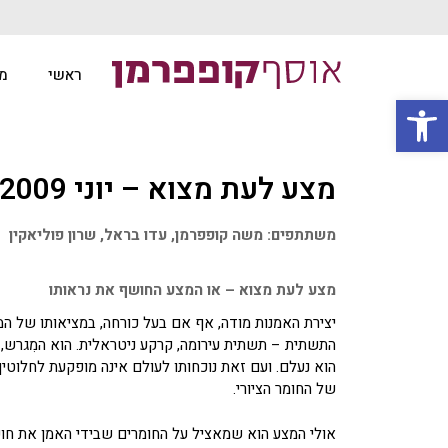
ראשי
מ
פתח סרגל נגישות
מצע לעת מצוא – יוני 2009
משתתפים: משה קופפרמן, עדו בראל, שרון פוליאקין
מצע לעת מצוא – או המצע החושף את נראותו
יצירת האמנות מודה, אף אם בעל כורחה, במציאותו של המצע
התשתית – תשתית עירומה, קרקע ניטראלית. הוא המִגרש, מש
הוא נעלם. ועם זאת נוכחותו לעולם אינה מופקעת לחלוטין.
של החומר הציורי.
אולי המצע הוא שמאציל על החומרים שבידי האמן את חו