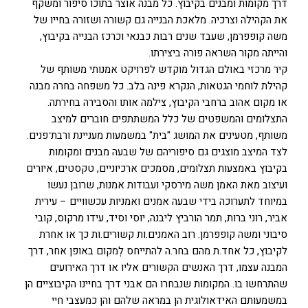
דרך מקומות ומבנים בקיבוץ. כל מבנה אוצר בתוכו סיפור ומשקף
את הקהילה וצרכיה. מלאכת הבנייה גם קשורה ושזורה בחייו של
משה קופפרמן, שעבד שנים רבות כבנאי וכרכז הבנייה בקיבוץ,
והייתה מקור השראה פורה ביצירתו.
קיר מרכזי באולם הגדול מוקדש לפרויקט אמנותי משותף של
קהילת לוחמי הגטאות, הנקרא פינה בלב. כל משפחה בחרה מבנה
או מקום אהוב ברחבי הקיבוץ, צילמה אותו והסבירה בחירתה.
התצלומים והמשפטים של כלל המשתתפים חוברים למיצב
משותף, מטעינים את המושג "בית" במשמעות מעניינת ורבת־פנים.
לצד המיצב מוצגים גם סיפוריהם של שבעה מבנים ומקומות
בקיבוץ באמצעות תצלומים, מסמכים ארכיוניים, טקסטים, איורים
ועיצוב מאת האמן משה מירסקי ועבודות אמנות, שרובן נעשו
במיוחד לתערוכה בידי שבעה אמנים ואמניות עכשוויים – עירית
אביר, רוני ברות, תמר הורביץ ליבנה, יוסי וסיד, עידו מרקוס, קובי
סיבוני ומשה קופפרמן. רוב האמנים.ות קשורים.ות כך או אחרת
לקיבוץ, כל אחד.ת מהם בחר.ה להתייחס לְמקום באופן אחר, דרך
המבנה עצמו, דרך האנשים הקשורים אליו או דרך האירועים
שהתרחשו בו. המקומות שנבחרו הם אבני דרך בחיינו הקיבוציים הן
במשמעותם האידאולוגית הן במראה שלהם והן כמעצבי חיי