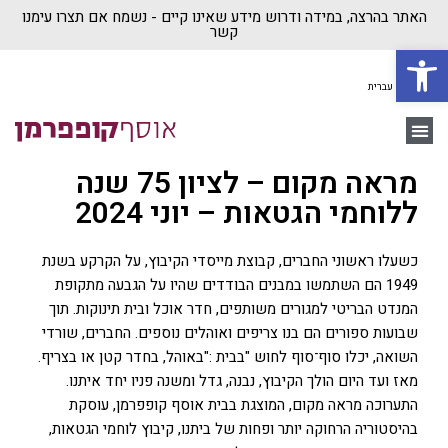
האתר בהרצה, במידה ודרוש מידע שאינו קיים - נשמח אם תצרו עימנו
קשר
פתח סרגל נגישות
עברית
יצירת קשר
משה קופפרמן
בית ״אוסף קופפרמן״
מראה מקום – לציון 75 שנה
ללוחמי הגטאות – יוני 2024
כשעלו ראשוני החברים, קבוצת מייסדי הקיבוץ, על הקרקע בשנת
1949 הם השתמשו במבנים הבודדים שהיו על הגבעה מתקופת
המנדט הבריטי למגורים משותפים, חדר אוכל ובית תינוקות. תוך
שבועות ספורים הם בנו צריפים ואוהלים נוספים. החברים, שורדי
השואה, יכלו סוף־סוף לחוש "בבית :"באוהל, בחדר קטן או בצריף.
מאז ועד היום הולך הקיבוץ, נבנה, גדל ומשנה פניו יחד איתנו.
התערוכה מראה מקום, המוצגת בבית אוסף קופפרמן, עוסקת
בהיסטוריה הרחוקה יותר ופחות של ביתנו, קיבוץ לוחמי הגטאות,