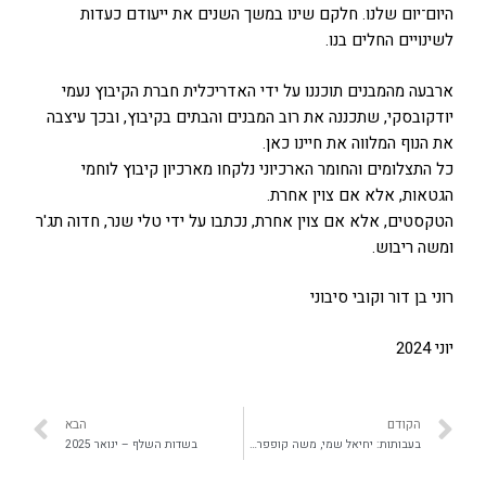
היום־יום שלנו. חלקם שינו במשך השנים את ייעודם כעדות
לשינויים החלים בנו.
ארבעה מהמבנים תוכננו על ידי האדריכלית חברת הקיבוץ נעמי
יודקובסקי, שתכננה את רוב המבנים והבתים בקיבוץ, ובכך עיצבה
את הנוף המלווה את חיינו כאן.
כל התצלומים והחומר הארכיוני נלקחו מארכיון קיבוץ לוחמי
הגטאות, אלא אם צוין אחרת.
הטקסטים, אלא אם צוין אחרת, נכתבו על ידי טלי שנר, חדוה תג'ר
ומשה ריבוש.
רוני בן דור וקובי סיבוני
יוני 2024
הקודם
הבא
בעבותות: יחיאל שמי, משה קופפרמן – ינואר 2024
בשדות השלף – ינואר 2025