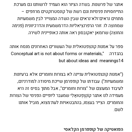
אתגר של פרשנות. בשדה הציור הוא העמיד לרשותנו גם מערכת
התייחסויות פנימיות וגם רשת של קונסטרוקטים מרחפים –
מתחים נראים־ולא־נראים שבין השדה המצוייר לבין משמעויות
שמחוצה לו. זוהי הרפרנציאליות הדו־משמעית והדו־כיוונית (פנימה
והחוצה) שרומאן יאקובסון ראה אותה כאופיינית לשירה.
ספר על אמנות קונצפטואלית של העשורים האחרונים מנסח אותה
בהגדרה: "Conceptual art is not about forms or materials,
but about ideas and meanings14
("אמנות קונצפטואלית עניינה לא בצורות וחומרים אלא ברעיונות
ומשמעויות"). עבודתו של קופפרמן שייכת מיסודה למודרניזם,
לעיבוד המעוצם של "צורות וחומרים", אבל מתוך בסיס זה היא
מעמידה לנו אתגר קוֹנְצֶפְטוּאַלִי שמעבר ליופיים הפנימי של הצורות
והחומרים. הצייר בעצמו, בהתבטאויות לעת־מצוא, מוביל אותנו
לשם.
הפואטיקה של קופפרמן הקלאסי