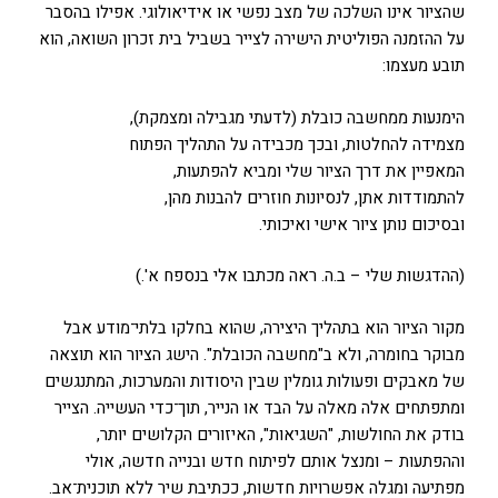
שהציור אינו השלכה של מצב נפשי או אידיאולוגי. אפילו בהסבר
על ההזמנה הפוליטית הישירה לצייר בשביל בית זכרון השואה, הוא
תובע מעצמו:
הימנעות ממחשבה כובלת (לדעתי מגבילה ומצמקת),
מצמידה להחלטות, ובכך מכבידה על התהליך הפתוח
המאפיין את דרך הציור שלי ומביא להפתעות,
להתמודדות אתן, לנסיונות חוזרים להבנות מהן,
ובסיכום נותן ציור אישי ואיכותי.
(ההדגשות שלי – ב.ה. ראה מכתבו אלי בנספח א'.)
מקור הציור הוא בתהליך היצירה, שהוא בחלקו בלתי־מודע אבל
מבוקר בחומרה, ולא ב"מחשבה הכובלת". הישג הציור הוא תוצאה
של מאבקים ופעולות גומלין שבין היסודות והמערכות, המתנגשים
ומתפתחים אלה מאלה על הבד או הנייר, תוך־כדי העשייה. הצייר
בודק את החולשות, "השגיאות", האיזורים הקלושים יותר,
וההפתעות – ומנצל אותם לפיתוח חדש ובנייה חדשה, אולי
מפתיעה ומגלה אפשרויות חדשות, ככתיבת שיר ללא תוכנית־אב.