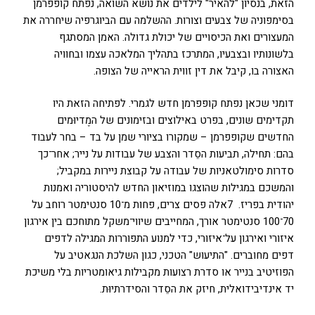
הזאת, בנסיון "להאיר" לילדים את נושא השואה, נפתח קופפרמן
בסימפוניה של צבעים וצורות. ההשלמה עם הביוגרפיה שיחררה את
המעצורים ואת הכיסויים של יכולת גדולה. האמן המסתגף
בלשונותיו ובצבעיו, המתרכז בתהליך המלאכה עצמו ובחוויה
האצורה בו, קיבל את דין זווית הראייה של הצופה.
דומני שכאן נפתח קופפרמן חדש לגמרי. לפתיחה הזאת היו
תקדימים שונים, בפרט באילוצים ובזימונים של המֶדיוּמים
החדשים שקופפרמן – שמקורו בציורי שמן על בד – בחר לעבוד
בהם: תחילה, תביעות הסֵדר והצבע של עבודות על נייר; אחר־כך
סדרות סימולטאניות של עבודה על קבוצת ניירות במקביל;
והמשכם במגילות שהוצגו במוזיאון החדש להיסטוריה ואמנות
יהודית בפריז. 7אלה פסים צרים, פחות מ־10 סנטימטר רוחב על
70־100 סנטימטר אורך, המחייבים שיווי־משקל מתוחכם בין אירגון
איזורי ואירגון על־איזורי, כדי למנוע התפוררות המגילה לדפים
דפים מחוברים. "התיעוש" הטכני, כגון השלכת הנגאטיב על
הפוזיטיב בנייר או סדרת רצועות מקבילות גיאומטריות בלי משיכת
יד אינדיבידואלית, חיזק את הסֵדר והסידרתיוּת.