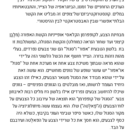
הערכים הרוחניים של זמננו, הביוגראפיה של הצייר, והתבטאויותיו
במלים. קונסטרוקטיביזם־של־צופים זה מבליט את הקשר
הבלתי־אפשרי שבין האבסטראקטי לבין ההיסטורי.
מבחינת הצבע, לקופפרמן הקלאסי אופייניות הקשת האפורה (מלָבָן
קיצוני ועד שחור הנראה כמוחלט) והקשת הסגולה, המשתלבות זו
בזו. בלשון הטבעית "אפור" ו"סגול" הם שני צבעים נפרדים, בעלי
מהות וזהות ברורה. הצייר חושף את הכשל הלשוני הזה על־ידי
שהוא מראה שבתוך משיכת צבע אחת או מערכת אחת של "סגול"
או"אפור" יש עושר שופע של גוונים מוחשיים. הוא עושה זאת
על־ידי שהוא מבודד את הסגול משאר הצבעים, כאילו זהו הצבע
היחיד העומד לרשותו, ואז מובלטים בו הגוונים הפנימיים – גוונים
שיכלו להיחשב צבעים נפרדים אילו בלשון היו מלים רבות לאיבחון
צבעי. "הסגול של קופפרמן" הוא תוצאה של עירבוב כל הצבעים על
לוח־הצבעים (ה"פַאלֶטה") שלו. הוא בעצמו עשה מיתולוגיזציה על
מקור הסגול שלו, כאשר סיפר שבימי העוני בקיבוץ, כשלא היה
כסף לצבעים, הוא חסך את כל שרידי הצבע על הפאלֶטה ועירבבם
על הבד.