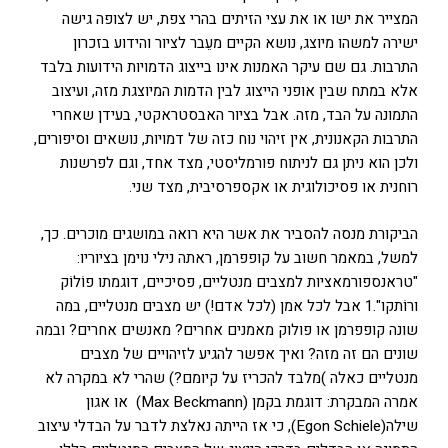
המצייר את ישו או את עצי הזיתים בהרי צפת, יש לצופה גישה
ישירה למשהו מיוצג, נושא הקיים מעֵבר לציור והידוע בזכרון
התרבות. גם שם עיקר האמנות אינו בייצוג הדמויות הידועות בלבד
אלא במתח שבין אופני הייצוג לבין הדמות המיוצגת מזה, ועיצוב
התמונה על הבד, מזה. אבל בציור האבסטראקטי, בעידן שאחרי
התרבות הקאנונית, אין זיהוי נוח כזה של דמויות, נושאים וסיפורים,
ולכן הוא ניתן גם לניתוח פורמליסטי, מצד אחד, וגם לפרשנות
רוחנית או פסיכולוגית או אקספרסיבית, מצד שני.
הביקורת מנסה להסביר את אשר היא רואה במושגים מוכרים. כך,
למשל, במאמר חשוב על קופפרמן, ראתה נילי נוימן בציוריו:
"טראנספורמאציות למצבים מנטליים, פסיכיים, דוגמתו פוֹלוֹק
ורוֹתקו".1 אבל לכל אמן (לכל אדם!) יש מצבים מנטליים, במה
שונה קופפרמן או פולוק מאמנים אחרים? מאנשים אחרים? ובמה
שונים הם זה מזה? ואיך אפשר להגיע לזיהויים של מצבים
מנטליים כאלה )מלבד להכריז על קיומם?) שהרי לא במקרה לא
אמרה המבקרת: דוגמת בקמן (Max Beckmann) או אגון
שילה(Egon Schiele), כי אז הייתה נאלצת לדבר על הבדלי עיצוב