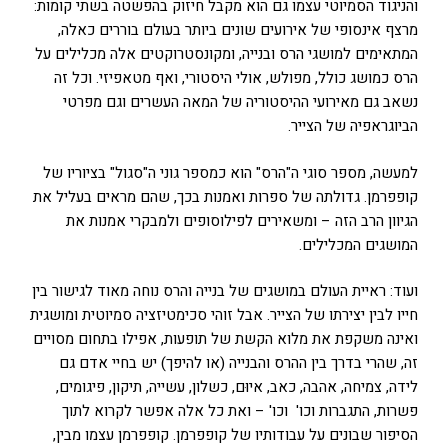
והניגוד הסמיוטי עצמו גם הוא מקבל חיזוק בהפשטה בשתי קומות:
מרצף אינסופי של אירועים שונים ביותר בעולם בוררים כאלה,
המתאימים למושגי הרס ובנייה, ומקונסטרוקטים אלה מכלילים על
הרס כמושג כולל, מפולש, אולי היסטורי, ואף מטאפיזי. וכל זה
נשאב גם מאירועי ההיסטוריה של המאה העשרים וגם מפרטי
הביוגראפיה של הצייר.
למעשה, מספר סוגי ה"הרס" הוא כמספר גוני ה"סגול" בציוריו של
קופפרמן. גדולתה של ספרות ואמנות בכך, שהם מראים בעליל את
הגיוון הרב הזה – ומשאירים לפילוסופים ולמבקרי אמנות את
המושגים המכלילים.
ועוד: ראיית העולם במושגים של בנייה והרס נוחה מאוד לגישור בין
חייו לבין יצירתו של הצייר. אבל זוהי סכימטיזציה סמיוטית ומושגית
ואינה משקפת את מלוא הקשת של תופעות, אפילו בתחום מסויים
זה, שהרי בדרך בין ההרס והבנייה (או להיפך) יש בחיי אדם גם
לידה, צמיחה, אהבה, כאב, איוּם, כשלון, עשייה, תיקון, פיגומים,
פשרות, התגברות וכו' וכו' – ואת כל אלה אפשר לקרוא לתוך
הסיפור שבונים על עבודותיו של קופפרמן. קופפרמן עצמו מבין,