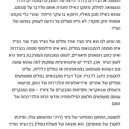
התמונה או הבדלים בדרכי הייצוג של המצבים המנטליים הללו.
ההשוואה לפוֹלוֹק ורוֹתקוֹ כאילו פוטרת אותנו מלדבר על סגנונם,
שהוא כאילו מובן מאליו, ודווקא בו עיקר הייחוד. שהרי בלי טקסט
אמנותי חזק ומקורי, לא היינו מעלים על הדעת לעסוק בנפשו של
הצייר.
מה שיש לנו הוא ציור מצד אחד ומלים של הצייר מצד שני. הצייר
אינו מומחה להתבטאות במלים, הוא אינו פילוסוף מנוסה בהגדרות
ואינו כותב רומאנים תיאוּריים, לשונו המובחנת והמורכבת ביותר היא
לשון הציור. אכן, לצייר יש אינטואיציות עמוקות למה שהוא עושה
וגם כשהוא משתמש במטאפורות או במלים כלליות, עלינו
להקשיב היטב לדבריו. אבל דבריו מתבטאים במלים ומושפעים
ממלים של אחרים: אידיאולוגיות והלכי־רוח של הזמן, פגישות
ורשמים שבאקראי, ותפיסות המבקרים על ציוריו – וגם המבקרים
עצמם מושפעים מלשון הפילוסופיה ומדעי הרוח והלכי־הרוח של
זמנם.
למעשה, התחום הסמיוטי של ציור (דרכי המישמוע שלו, הפיכתו
למערך של מסמנים) הוא תוצאה של פעולת גומלין בין הציור הפיזי