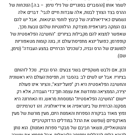
לשמר אותו [ההסברים בסוגריים של נילי נוימן. – ב.ה.] הנוכחות של
ההרס בצד הצורך לבנות, אלה עובדות חיים לגבי". דברים אלה
נשמעים כאידיאולוגיה של קיבוץ לוחמי הגיטאות, אבל יש להם
גם הנמקה ביוגראפית מוצדקת. הרלוונטיות שלהם נובעת מכך,
שאפשר למצוא להם מקבילות בציורים: "החשיבה הפלאסטית של
קופפרמן, כפועל־יוצא מתפיסת־עולם זו, בונה קומות מטאפוריות
למושגים של הרס ובניה, כ'שכנים' הכרחיים במצע העבודה" (נוימן,
שם).
נכון, אם נלבש משקפיים בשני צבעים: הרס ובניין, נוכל לזהותם
בציוריו. אבל יש לשים לב: בהסבר זה, תפיסת־העולם היא ראשונית
והחשיבה הפלאסטית היא רק "פועל־יוצא"; והציור אינו פעולת
יצירה, הממציאה ומחדשת את עצמה תוך־כדי העבודה, אלא רק
יישום "החשיבה הפלאסטית" המנוסחת מראש; וזו האחרונה היא
מסקנה הכרחית של ביוגראפיה או אידיאולוגיה. זהו דטרמיניזם
נפוץ מאוד בביקורת הספרות והאמנות היום, מעין מורשת של מעין
מארקסיזם (שפשט את הרגל במודלים הדדוקטיביים
והטוטאליים, ונשאר חביבם של מבקרי ספרות ואמנות). הוא נותן
לקורא כלים להכללות ותפיסה גלובאלית, אבל מחמיץ את עושרה