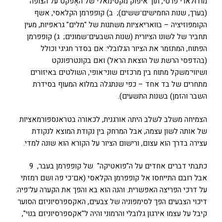
מוֹדוּלארי פרטי, תוך איפוק מקסימאלי של האֶפקט על הצופה
(בערך, שנות החמישים־ששים); ב) קופפרמן הקלאסי, אשף
הקומפוזיציה – בוואריאציות משתנות של "מלים" גראפיות, מעין
תחביר של לשונו הציורית (שנות השבעים־שמונים; ג) קופפרמן
הפתוח, המתזמר את הציור הגלובלי: אם בסדר חגיגי וכולל
(בהדפסי הרשת של הוצאת הראל) ואם בקונטרפונקט
ושיווי־משקל מתוח בין מרכזים שוני־אופי, השולטים באיזורים
מתחרים של בד אחד – כפי שנתגלה במלוא המעוף בסידרת
השבר והזמן) בשנות התשעים).
הצמיחה משלב לשלב היתה אורגנית, לכאורה בטראנספורמאציות
של אותה לשון עצמה, אבל המרחק בין נקודת המוצא לנקודת
עצירה בדרך הוא עצום, ורישום הציור על הקורא הוא שונה למדי.
כתבתי דברים אחדים על ה"פואטיקה" של קופפרמן בעבר, 9
אבל רובם התייחסו אל קופפרמן הקלאסי (אם־כי פה ושם רמזתי
על דרכי הפריצה האפשרית. והנה הוא בא והפך את הקערה על־פיה:
דיכוי הצבעים הפך לסימפוניה של צבעים, האקספרסיוניזם הסוער
קיבל על עצמו אירגון גלובלי והרמוני והיה ל"אקספרסיוניזם בנוי",