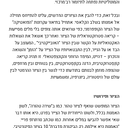
והמונוליטיות נפתחה לתיזמוּר רב־מרכזי.
ובכל־זאת, כדי להבין את הציורים החדשים, עלינו להתייחס תחילה
אל אמנותו בשלב הקלאסי. אתחיל בתיאור עקרונות "הפואטיקה"
של הציור הקופפרמני, כפי שרואים אותה צופים בלי מלים מסייעות
– קריאה סטרוקטוראלית של הציור. ואחר־כך אשאל את השאלות
האקטואליות על הקשר שבין הציור "האובייקטיבי" , המעוצב על
הבד או על הנייר, לבין התבטאויותיו של הצייר על "הזמן" והשואה
והזכרון – דהיינו, המימד הרוחני והקונצפטואלי. זו תהיה קריאה
קוֹנְסְטרוּקטיבית, הדנה בקוֹנְסְטרוּקטִים, בין בטוחים ובין מרחפים,
שהצופה מוזמן לבנותם בתודעתו כדי לגשר בין הציור ההרמטי לבין
עולם של היסטוריה, ביוגרפיה, ומשמעויות.
הציור ופירושיו
הציור המופשט שואף לציור טהור. כמו ב"שירה טהורה", לשון
האמנות בכלל, ולשונו הייחודית של הצייר בפרט, היא אותו דבר
שאי אפשר להביעו במלים אחרות. כמו שכתב נוֹרתרוֹפ פריי:
"האמנות היא אילמת, רק הביקורת מדברת".10 בציור הפיגורטיבי,