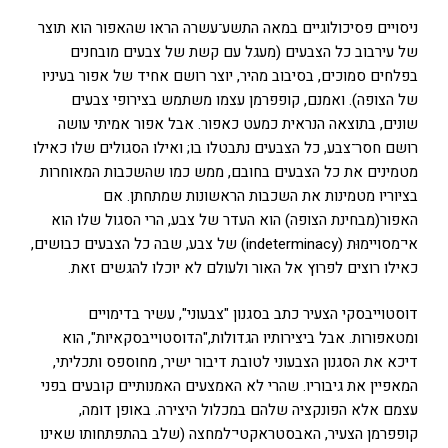
ניסויים פסיכולוגיים במאה התשע־עשרה הראו שהאפור הוא תוצר
של עירבוב כל הצבעים (מעגל עם קשת של צבעים מובחנים
בפלחים סמוכים, בסיבוב מהיר, יוצר רושם אחיד של אפור בעיניו
של הצופה). ואמנם, קופפרמן עצמו משתמש בצירופי צבעים
שונים, בתוצאה הנראית כמעט כאפור. אבל אפור אמיתי עושה
רושם חסר־צבע, כל הצבעים נתבטלו בו; ואילו הסגולים שלו כאילו
מטמינים את כל הצבעים בחובם, ממש כמו שהשכבות המאוחרות
בציוריו מטמינות את השכבות הראשונות שמתחתן. אם
האפור(מבחינת הצופה) הוא העדר של צבע, הרי הסגול שלו הוא
אי־מסויימוּת (indeterminacy) של צבע, שבה כל הצבעים כבושים,
כאילו רוצים לפרוץ אל האור ולעולם לא יוכלו להגשים זאת.
דוסטוייבסקי הצעיר כתב בסגנון "צבעוני", עשיר בדימויים
ומטאפורות. אבל ביצירותיו הגדולות,"הדוסטוייבסקאיות", הוא
דיכא את הסגנון הצבעוני לטובת דיבור ישיר, מחוספס ותכליתי,
המאפיין את גיבוריו. שהרי לא האמצעים האמנותיים קובעים בפני
עצמם אלא הפונקציה שלהם במכלול היצירה. באופן דומה,
קופפרמן הצעיר, האבסטראקטי־למחצה (שלב בהתפתחותו שאינו