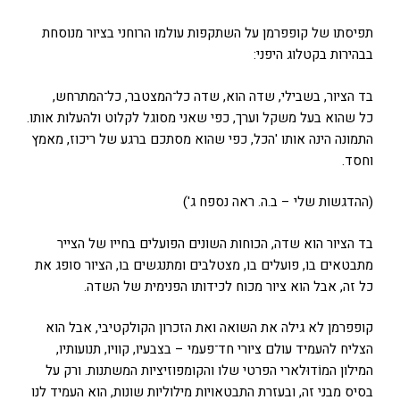
תפיסתו של קופפרמן על השתקפות עולמו הרוחני בציור מנוסחת
בבהירות בקטלוג היפני:
בד הציור, בשבילי, שדה הוא, שדה כל־המצטבר, כל־המתרחש,
כל שהוא בעל משקל וערך, כפי שאני מסוגל לקלוט ולהעלות אותו.
התמונה הינה אותו 'הכל, כפי שהוא מסתכם ברגע של ריכוז, מאמץ
וחסד.
(ההדגשות שלי – ב.ה. ראה נספח ג')
בד הציור הוא שדה, הכוחות השונים הפועלים בחייו של הצייר
מתבטאים בו, פועלים בו, מצטלבים ומתנגשים בו, הציור סופג את
כל זה, אבל הוא ציור מכוח לכידותו הפנימית של השדה.
קופפרמן לא גילה את השואה ואת הזכרון הקולקטיבי, אבל הוא
הצליח להעמיד עולם ציורי חד־פעמי – בצבעיו, קוויו, תנועותיו,
המילון המוֹדוּלארי הפרטי שלו והקומפוזיציות המשתנות. ורק על
בסיס מבני זה, ובעזרת התבטאויות מילוליות שונות, הוא העמיד לנו