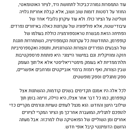
עוד התמסרות גמורה־כביכול לתחושת היד, לציור האוטומאטי,
החוזר על ז'סטות דומות שוב ושוב, אלא קבלת אחריות גלויה
ושליטה על הציור כולו. ולא עוד עיקרון גלובלי אחד של
עיבודי־שטח, אלא פוליפוניה של עקרונות כאלה באיזורים נפרדים.
הפתיחה הזאת מבשרת טראנספורמציה כוללת בעולמו של
קופפרמן, התחדשות כל עקרונות הקומפוזיציה, השתחררוּת חוגגת
של הצבעים הנפרדים והצורות ההטרוגניות, ותנופה ואקספרסיביות
חזקה ומוזיקלית. וגם במישור הייצוגי: היא פותחת פרספקטיבות
תלת־ממדיות לא בעומק מימטי־ריאליסטי אלא אל־תוך העומק
שבין הצורות, ואף רומזת ברמזי אובייקטים ומרחבים אפשריים,
ספק־מתגלים וספק־מופשטים.
לכל אלה היו אמנם תקדימים בשנים קודמות; ההשתנות אצל
קופפרמן, כמו כל דבר אחר אצלו, היא נזילה, זרימה בזמן תוך
שילובי הישן והחדש. הוא מנצל לעתים טעויות וגורמים מקריים כדי
להופכם לתגלית, המועברת אחר־כך מן הציור המקרי לציורים
אחרים ומן השוליים של הפואטיקה שלו למרכזה. אבל מעתה
הרושם הדומיננטי קיבל אופי חדש.