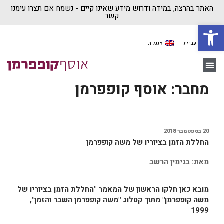
האתר בהרצה, במידה ודרוש מידע שאינו קיים - נשמח אם תצרו עימנו
קשר
פתח סרגל נגישות
עברית
אנגלית
יצירת קשר
משה קופפרמן
בית ״אוסף קופפרמן״
מחבר:
אוסף קופפרמן
20 בספטמבר 2018
החללת הזמן בציוריו של משה קופפרמן
מאת: בנימין הרשב
מובא כאן חלקו הראשון של המאמר "החללת הזמן בציוריו של
משה קופפרמן" מתוך קטלוג "משה קופפרמן השבר והזמן",
1999