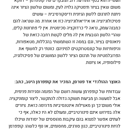
העשייה הוא בסף־התודעה. רוב המבקרים של קופפרמן – דווקא
משום שאין בציור תימטיקה גלויה לעין, ומשום שלשון הציור אינה
ניתנת לתרגום ללשון הגיונית ודיסקורסיבית – עושים
פסיכולוגיזציה או אידיאולוגיזציה כזו או אחרת. מה שנראה להם
כמבנה־עומק, נראה לי כרדוקציה סכימטית. אין לי פתרונות קלים,
שהרי הלשון הטבעית אין לה מלים לקשת רחבה כזאת של
ניואנסים בציור, וגם במסה זו השתמשתי בהכללות, מטאפורות,
והיפותיזות של קונסטרוקטים למיניהם. כוונתי רק לחשוף את
הפרובלמטיות של תרגום הציור ללשון המושגים של פסיכולוגיה,
פילוסופיה, או ציונות.
האוצֵר ההולנדי אד פטרסן, המכיר את קופפרמן היטב, כתב:
עבודותיו של קופפרמן עושות רושם של הפנמה וסגירות פנימית,
אבל למעשה הן מביעות תשוקה גדולה להתקשר, ליצור קומוניקציה.
אולי משום־כך הן מאצילות אינטנסיביוּת מדהימה כזאת. ציורים
אלה בפירוש אינם פיגורטיביים, ומעולם לא היו כאלה, אף כי
לעתים אפשר למצוא בהם עיקבות מהוססים של יסודות שיכלו
להיות פיגורטיביים, כגון סורגים, מחסומים, או נוף כלשהו. קופפרמן