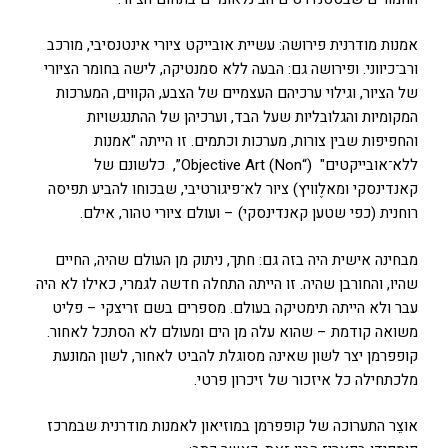
אמנות מודרנית פירושה: עשיית אובייקט ציורי אינטנסיבי, מורכב
ורב־כיווני. ופירושה גם: הבעה ללא סמנטיקה, לישה בחומר הציורי
של הציור, וגילוי ערכיהם העצמיים של הצבע, הקווים, המערכות
המקומיות והגלובליות שעל הבד, וערכיהן של ההתנגשויות
והחפיפות שבין צורות, מערכות וכתמים. זו הייתה "אמנות
ללא־אובייקטים" (“Non) Objective Art”, כלשונם של
קאנדינסקי ומאלֶוויץ) ציור לא־פיגורטיבי, שבכוחו להביע תפיסה
רוחנית (כפי שטען קאנדינסקי) – ועולם ציורי טהור, אילם.
מבחינה אישית היה בזה גם: חתך, ניתוק מן העולם שהיה, החיים
שהיו, והחורבן שהיה. זו הייתה התחלה חדשה לגמרי, כאילו לא היה
עבר ולא הייתה תימטיקה בעולם. מספרים בשם זריצקי – פליט
משואה קודמת – שהוא עלה מן הים ומעולם לא הסתכל לאחור.
קופפרמן יצר לשון שאינה מסוגלת להביט לאחור, לשון המונעת
מלכתחילה כל איזכור של זיכרון פרטי.
אוצֵר התערוכה של קופפרמן במוזיאון לאמנות מודרנית שבמרכז