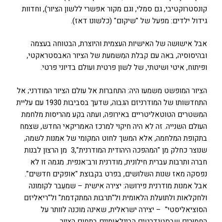
קונסטרוקטיבי, גם סמלי, וגם מקור אפשרי ללשון הציור), וחדוות
גידול ילדים: מפעל של "שיקום" (כלשונו דאז).
אבל אישוּשה של האישיות העצמית והיוצרת, הבטוחה בעצמה
ובהיסוסיה, באה עם קבלת המִשמעת של הציור האבסטראקטי,
ופיתוח, איטי ושיטתי, של לשון פרטית ועולם בדיוני פרטי.
הציור המופשט משמעו היה: התחברות אל עולם הציור המודרני; אל
התחדשותו של המודרניזם הגבוה, שדעך בסביבות 1930 עם עליית
המשטרים הטוטאליטריים באירופה, ועתה בקע מהריסות מלחמת
העולם השנייה. זה לא היה חיקוי למרכז האמריקאי החדש, שצמח
בתקופת המלחמה, אלא המשך לחוט המקומי של אמנות לשמה,
שנוצר כחלק מן "המהפכה היהודית המודרנית",3 מן הרצון לבנות
חברה ותרבות עברית חילונית, מודרנית ורב־אנפית. מגמה זו לא
נפסקה מאז שנות השלושים, בפרט בקבוצת "אופקים חדשים".
אבל אמנות מודרנית פירושה: יצירה אישית – שמעֵבר לקומונה
ולחקלאות ולתועלת הלאומית ול"תרבות המתקדמת" ול"ריאליזם
הסוציאליסטי" – יצירה ישראלית, שאינה מוכנה לוותר על
החמוּרים שבסטנדרטים הבינלאומיים בתחום הציור.