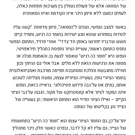
של הסוואה אלא של פעולת גומלין בין מערכות חופפות כאלה,
לעתים כמעט ללא סימן היכר איזו הקודמת ואיזו המאוחרת.
באשר למצב הנפשי, הגורם ל"הסוואה", נוימן מדווחת: "קשה עליו
להודות במפורש שהוא נוגע ישירות בחומר כה רגיש, ותמיד קיים
חשש שדבריו יפורשו באופן חד־צדדי". אחרי פרויד, התחום הנפשי
נתפס כתחום ראשוני, עשיית הציור נתפסת כתהליך תיראפויטי;
הנפש היא "חומר כה רגיש" שאסור לגעת בו; והאמנות מגלה או
מסווה את הרגישות הזאת ללא מלים. אבל אולי גם ההיפך נכון:
תחילה מתגבשת והולכת ומסתבכת תפיסה מורכבת ואמביוואלנטית
בחומר הציורי גופו, בעשייה הציורית עצמה, ומשזו מצליחה לשכנע
אותנו, בונים אנו על־גבה פירוש פסיכולוגי. בראייה כזאת, הנפש
אינה המקור לציור אלא קונסטרוקט של מקור, הנבנה על־גבי הציור
הקיים – ואילו הציור הפיזי הוא התחום הראשוני, הן בעשייה של
הצייר והן בקליטתו של הצופה.
יתר־על־כן, גם החומר הציורי עצמו הוא "חומר כה רגיש" בתחושותיו
של הצייר, גם עליו לא קל לדבר, ובפרט כאשר חלק ניכר מתהליך