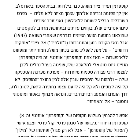
קופפרמן תמיד צייר משהו, כבר בילדותו, בבית־הספר ביארוסלב.
אין לך הפנמה ובריחה אל־תוך עצמך מציור ללא מלים – בפרט
כשגדלים בבליל לשונות ללא־לשון. ואני זוכר איורים
פיגוראטיביים שלו, בקווים עדינים ובתחושת מרחב, לטקסטים
שהוצאנו בתנועת הנוער הציונית בגרמניה שאחרי השואה. (1947)
אבל מאז הקורס בנען והתחברותו (כ"תלמיד") אל ציירי "אופקים
חדשים" – על־מנת להפליג מהם בכיוון משלו, חמור יותר ומופשט
ללא־פשרות – מאז צמח "קופפרמן" אותנטי. זה היה קופפרמן
מגוייס גיוס טוטאלי למלאכה שלו, שניסה בעמל־נמלים ללבן
לעצמו דרכי עבודה טכניות מיוחדות – מערכת מערכת והטכניקה
שלה – ולתהות על היחסים שבין אלה לבין התוצר "המופסק. לא
קל היה לצופים ולא קל היה לו עם עצמו בחתירה הזאת, לטוב ולרע,
דרך הנערם והנספג רבדים־רבדים, הנראה מבחוץ כאפור ומונוטוני
ומסוגר – אל "האמיתי".
אפשר להבחין בשלוש תקופות של "קופפרמן" אותנטי זה: א)
קופפרמן הייחודי :גיבושו של סגנון פרטי, קול פרטי, וצבע אישי
("הסגול של קופפרמן" – אבל לא רק סגול) ופיתוחו של "מילון"