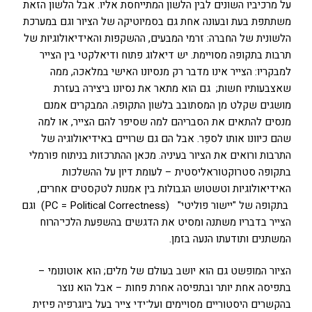
על מרכיביו השונים לבין הלשון המתייחסת אליו. אבל הלשון הזאת
משתתפת בעת ובעונה אחת גם בסמיוטיקה של הציור וגם במערכת
הלשונית של החברה: זרמי המבעים, ההשקפות והאידיאולוגיות של
תרבות בתקופה מסויימת. יש דיאלוג פתוח ודיאלקטי בין הצייר
למבקריו: הצייר אינו מדבר רק מנסיונו האישי במלאכה, ממה
שאצבעותיו חשות; גם הוא מתאר את נסיונו ביצירה בעזרת
מושגים שקלט מן המסתובב בלשון התקופה. המבקרים אמנם
מנסים להתאים את הסבריהם למה שסיפר להם הצייר, או למה
שהם כיוונו אותו לספֵר. אבל הם גם שרויים באידיאולוגיה של
התרבות ורואים את הציור בעיניה. מכאן ההתרכזות בניתוח פורמלי
בתקופה סטרוקטוראליסטית – לעומת דיון על ההשלכות
האידיאולוגיות וטשטוש הגבולות בין אמנות לטקסטים אחרים,
בתקופה של "יישור פוליטי" (PC = Political Correctness) וגם
הצייר בדבריו משתנה ומסיט את הדגשים בהשפעת הלכי־הרוח
המשתנים ותודעתו הנעה בזמן.
הציור המופשט גם הוא יושב בעולם של מלים; הוא אוטונומי –
בתפיסה אחת יותר ובתפיסה אחרת פחות – אבל הוא נוצר
בהקשרים היסטוריים מסויימים ועל־ידי צייר בעל ביוגרפיה פיזית