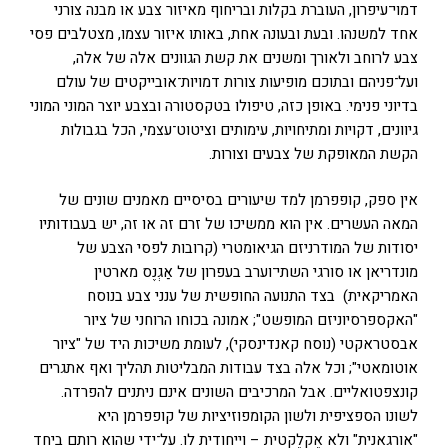
דמוי־עיפרון, העוברת בקלות ובריחוף מאיזור צבע או מבנה צורני
אחד למשנהו. ובעת ובעונה אחת, באותו איזור עצמו, מצטלבים פסי
צבע לרוחב ולאורך ומשנים את קשת הגוונים אלה של אלה,
ועל־פניהם ובתוכם מופיעות צורות דמויות־אובייקטים של עולם
בדיוני פנימי. באופן כזה, טיפולו בטקסטורה ובצבע יוצר המוני המוני
גיוונים, דקויות ומתיחויות, עימותים וציטוט־עצמי, הכל בגבולות
הקשת המאופקת של צבעים וצורות.
אין ספק, קופפרמן למד שיעורים בסיסיים מאמנים שונים של
המאה העשרים. אין הוא ממשיכו של זרם זה או זה, יש בעבודותיו
יסודות של המודרניזם הגיאומטרי (קרובות לפסי הצבע של
מונדריאן או סורגי השתי־וערב בעפרון של אַגְנֶס מארטין
האמריקאית) בצד התנועה החופשית של ענני צבע בנוסח
"האקספרסיוניזם המופשט"; אמונה בכוחו הרוחני של ציור
אבסטראקטי (נוסח קאנדינסקי), לעומת משיכות היד של "ציור
אוטומאטי"; וכל אלה בצד עבודות המבליטות תהליך ואף אתגרים
קונצפטואליים. אבל המרכיבים השונים אינם ניתנים להפרדה.
לשונו הספציפית ולשון הקומפוזיציות של קופפרמן היא
"אורגאנית" ולא אֶקלֶקטית – וייחודית לו. על־ידי שהוא רותם ביחד