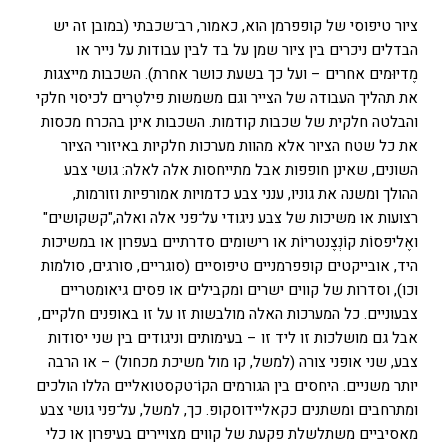
ציור טיפוסי של קופפרמן הוא, כאמור, רב־שכבתי (במובן זה יש
הבדלים ניכרים בין ציור שמן על בד לבין עבודות על נייר או
מֶדיוּמים אחרים – ועל כך בשעת כושר אחרת). השכבות מייצגות
את תהליך העבודה של הצייר וגם משמשות פילטֶרים לכיסוי חלקי
והבלטה חלקית של שכבות קודמות. השכבות אינן בהכרח מכסות
את כל שטח הציור אלא מהוות מערכות חלקיות באיזורי הציור
השונים, שאינן חופפות אבל מתייחסות אלה לאלה: גושי צבע
ההולך ומשנה את גוניו, ענני צבע כדמויות אמורפיות וזורמות,
רצועות או משיכות של צבע ניגודי על־פני אלה ואלה,"קשקושים"
ואֶליפסוֹת קוֹנְצֶנטריוֹת או רישומים סדרתיים בעפרון או במשיכות
היד, אובייקטים קופפרמניים טיפוסיים (סוגריים, סורגים, סולמות
וכו), וסדרות של קווים ישרים ומקבילים או פסים גיאומטריים
צבעוניים. כל המערכות האלה מולבשות זו על זו באופנים חלקיים,
אבל גם מושלכות זו ליד זו – בעימותים וניגודים בין שני יסודות
צבע, שני אופני צורה (למשל, קו מול משיכת מכחול) – או הרבה
יותר משניים. היחסים בין הגורמים הקוֹ־טקסטואליים הללו הולכים
ומתרחבים ומשתנים כקאליידוסקופ. כך, למשל, על־פני גושי צבע
מאסיביים משתלשלת פקעת של קווים מצויירים בעיפרון או כלי