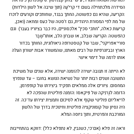
הסידרה מלכתחילה בשם די קרי'עֶה (תוך שיבה אל לשון הילדות)
:הקריעה, שהיא גם כפשוטה, החתך בבגד, שחותכים וקורעים לזכרו
של מת לפי המסורת היהודית, גם ז'סטה של כעס ומחאה (ואכן,
קריעות כאלה, "חתכי סכין" אלכסוניים, היו כבר בציוריו בעבר) וגם
כהפשטה: הקריעה שבלב, או שברון הלב, אותו"שֶבֶר
סורי־אפריקני", שבר של קטסטרופה גיאולוגית, החותך בכדור
הארץ ובביוגרפיות של רבים מאתנו, שהמשורר אבות ישורון העלה
אותו לרמה של דימוי אישי.
לא הייתה זו תגובה ישירה להזמנה ישירה, אלא שנים של משיכת
התשובה ושנים רבות יותר של נשיאת הנושא בחובו – עד שנפרץ
המחסום. ציורים אלה ממלאים תפקיד ביצירתו של קופפרמן,
הדומה לגֶרנִיקה של פִּיקאסוֹ :הזמנה פוליטית שהפכה לא
לריאליזם פוליטי שקוף אלא לסיכום ותמצית יצירתו עד־כה. זה
היה נסיון של קומוניקציה פוליטית וחינוכית בדרך של הלשון
המורכבת והפרטית, ותוך גיוסה המלא.
וראה זה פלא (אם־כי, כשנבין, לא נתפלא כלל) :דווקא בהתחייבות