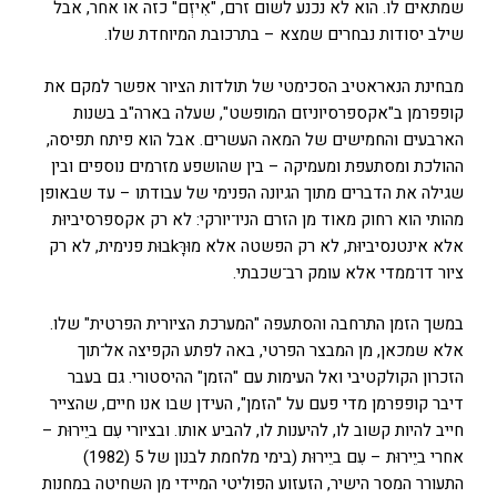
שמתאים לו. הוא לא נכנע לשום זרם, "אִיזְם" כזה או אחר, אבל
שילב יסודות נבחרים שמצא – בתרכובת המיוחדת שלו.
מבחינת הנאראטיב הסכימטי של תולדות הציור אפשר למקם את
קופפרמן ב"אקספרסיוניזם המופשט", שעלה בארה"ב בשנות
הארבעים והחמישים של המאה העשרים. אבל הוא פיתח תפיסה,
ההולכת ומסתעפת ומעמיקה – בין שהושפע מזרמים נוספים ובין
שגילה את הדברים מתוך הגיונה הפנימי של עבודתו – עד שבאופן
מהותי הוא רחוק מאוד מן הזרם הניו־יורקי: לא רק אקספרסיביוּת
אלא אינטנסיביוּת, לא רק הפשטה אלא מוּרkָּבוּת פנימית, לא רק
ציור דו־ממדי אלא עומק רב־שכבתי.
במשך הזמן התרחבה והסתעפה "המערכת הציורית הפרטית" שלו.
אלא שמכאן, מן המבצר הפרטי, באה לפתע הקפיצה אל־תוך
הזכרון הקולקטיבי ואל העימות עם "הזמן" ההיסטורי. גם בעבר
דיבר קופפרמן מדי פעם על "הזמן", העידן שבו אנו חיים, שהצייר
חייב להיות קשוב לו, להיענות לו, להביע אותו. ובציורי עִם ביֵירוּת –
אחרי ביֵירוּת – עִם ביֵירוּת (בימי מלחמת לבנון של 5 (1982)
התעורר המסר הישיר, הזעזוע הפוליטי המיידי מן השחיטה במחנות