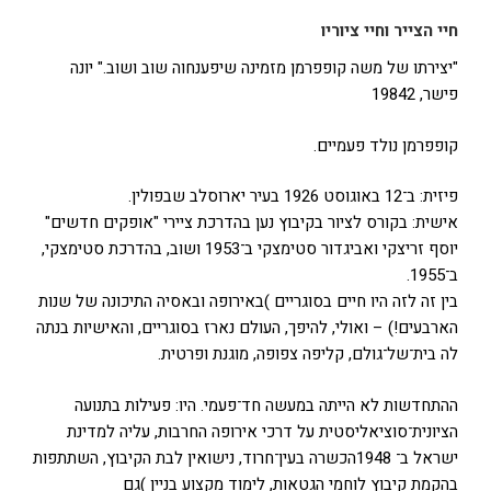
חיי הצייר וחיי ציוריו
"יצירתו של משה קופפרמן מזמינה שיפענחוה שוב ושוב." יונה
פישר, 19842
קופפרמן נולד פעמיים.
פיזית: ב־12 באוגוסט 1926 בעיר יארוסלב שבפולין.
אישית: בקורס לציור בקיבוץ נען בהדרכת ציירי "אופקים חדשים"
יוסף זריצקי ואביגדור סטימצקי ב־1953 ושוב, בהדרכת סטימצקי,
ב־1955.
בין זה לזה היו חיים בסוגריים )באירופה ובאסיה התיכונה של שנות
הארבעים!) – ואולי, להיפך, העולם נארז בסוגריים, והאישיות בנתה
לה בית־של־גולם, קליפה צפופה, מוגנת ופרטית.
ההתחדשות לא הייתה במעשה חד־פעמי. היו: פעילות בתנועה
הציונית־סוציאליסטית על דרכי אירופה החרבות, עליה למדינת
ישראל ב־ 1948הכשרה בעין־חרוד, נישואין לבת הקיבוץ, השתתפות
בהקמת קיבוץ לוחמי הגטאות, לימוד מקצוע בניין )גם