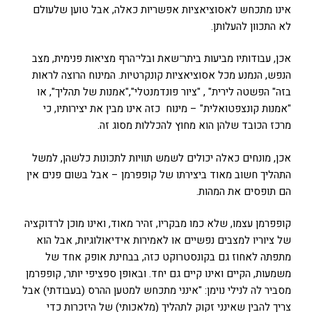
אינו מתכחש לאסוציאציות אפשריות כאלה, אבל טוען שלעולם
לא התכוון להעלותן.
אכן, עבודותיו מביעות ביתר־שאת ובלי־הרף מציאות פנימית, מצב
הנפש, הנמנע מכל אסוציאציות קונקרטיות. המינוח הרוצה לראות
בזה" הפשטה לירית" , "ציור פונדמנטלי","אמנות של תהליך", או
"אמנות קונצפטואלית" – מינוח כזה אינו מבין את יצירותיו, כי
מרכז הכובד שלהן הוא מחוץ להכללות מסוג זה.
אכן, מונחים כאלה יכולים לשמש תוויות לתכונות כלשהן, למשל
התהליך חשוב מאוד ביצירתו של קופפרמן – אבל בשום פנים אין
הם תופסים את המהות.
קופפרמן עצמו, שלא כמו מבקריו, זהיר מאוד, ואינו מוכן לרדוקציה
של ציוריו למצבים נפשיים או לאמירות אידיאולוגיות, אבל הוא
מתפתה לאחוז גם בקונסטרוקט כזה, בבחינת אופק אחד של
משמעות, הקיים ואינו קיים גם יחד. ובאופן ספציפי יותר, קופפרמן
מסביר לה לנילי נוימן: "אינני מתכחש למטען ההרס (בעבודתי) אבל
צריך להבין שאינני זקוק לתהליך (מלאכותי) של היזכרות כדי