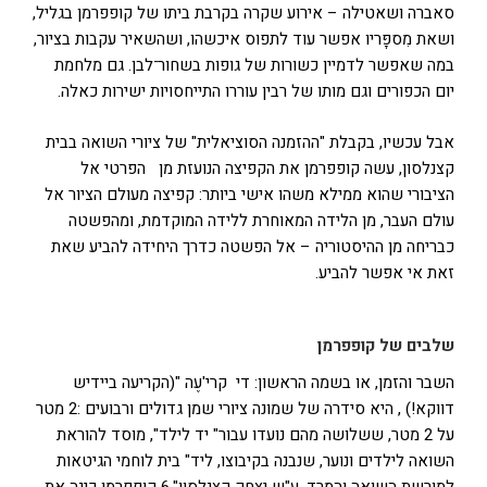
סאברה ושאטילה – אירוע שקרה בקרבת ביתו של קופפרמן בגליל,
ושאת מִספָּריו אפשר עוד לתפוס איכשהו, ושהשאיר עקבות בציור,
במה שאפשר לדמיין כשורות של גופות בשחור־לבן. גם מלחמת
יום הכפורים וגם מותו של רבין עוררו התייחסויות ישירות כאלה.
אבל עכשיו, בקבלת "ההזמנה הסוציאלית" של ציורי השואה בבית
קצנלסון, עשה קופפרמן את הקפיצה הנועזת מן הפרטי אל
הציבורי שהוא ממילא משהו אישי ביותר: קפיצה מעולם הציור אל
עולם העבר, מן הלידה המאוחרת ללידה המוקדמת, ומהפשטה
כבריחה מן ההיסטוריה – אל הפשטה כדרך היחידה להביע שאת
זאת אי אפשר להביע.
שלבים של קופפרמן
השבר והזמן, או בשמה הראשון: די קרי'עֶה "(הקריעה ביידיש
דווקא!) , היא סידרה של שמונה ציורי שמן גדולים ורבועים :2 מטר
על 2 מטר, ששלושה מהם נועדו עבור" יד לילד", מוסד להוראת
השואה לילדים ונוער, שנבנה בקיבוצו, ליד" בית לוחמי הגיטאות
למורשת השואה והמרד, ע"ש יצחק קצנלסון".6 קופפרמן כינה את