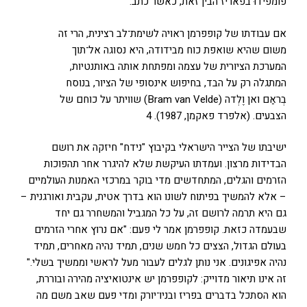
פומפידוּ בפאריז הבין זאת, כאשר כתב:
אם עבודתו של קופפרמן ראויה לשימת־לב רצינית, הרי זה
משום שהיא שואפת כוח מבידודה, היא נסוגה אל־תוך
המערכת הציורית של עצמה ומפתחת אותה באותנטיות,
המתגלה רק על הבד, בחיפוש אינסופי של הציור, בנוסח
בְראַם ואן וֶלְדה (Bram van Velde) שוויתר על כוחם של
הצבעים. (אלפרד פאקמן, 1987). 4
ישיבתו של הצייר הישראלי בקיבוץ "נידח" חיזקה את רושם
הבדידות מרצון. ועמדתו העיקשת שלא להיגרר אחר תהפוכות
הזרמים והגלים, המתחדשים מדי בוקר במרכזי האמנות העולמיים
– אלא להמשיך בפיתוח לשונו הוא בדרך אטית, עקבית ואורגנית –
גם היא תרמה לרושם זה, על כל המגביל והמשחרר גם יחד
שבעמדה כזאת. קופפרמן אמר לי פעם: "אם נרוץ אחרי הזרמים
בעולם הגדול, הצצים כל חמש שנים, תמיד נהיה מאחרים, תמיד
נהיה אפיגונים. אני נותן לגלים לעבור מעל לראשי וממשיך בשלי."
זה אינו תיאור מדוייק: לקופפרמן יש אינטואיציה מהירה ובוררת,
הוא הסתכל בדברים בפריז ובניו־יורק ומדי פעם שאב משם מה