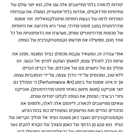
יסודות לכאורה בלתי־מתיישבים אלה עם אלה, הוא יוצר עולם של
מתיחויות ופרדוקסים, אחדוּת בלתי־אפשרית, המעלה את עבודותיו
הצורניות לרמה של הבעות רוחניות ואינטלקטואליות. זוהי אמנות
מודרניסטית במצב פוסט־מודרני, שהרי היא מדגישה את היחסיות
של סגנונות מודרניסטיים שונים, מערערת את הדומיננטיות של כל
אחד מהם, ומפעילה את תודעתו הקונסטרוקטיבית של הצופה.
אופי עבודה זה, המשאיר עקבות מכוונים בציור המוגמר, מפנה את
שימת הלב לתהליך עצמו, למאמץ העיקש לפרוץ אל הבעה. זהו
תהליך גם של הישגים וגם של אובדנים, של דברים חבויים
ללא־שוב, המכוסים על־ידי הדרך עצמה, על־ידי ההתגברות עצמה.
אך זו אינה אמנות של ביצוע (Performance Art) כי התהליך גם
יוצר אובייקט (מושג מיושן באוזני פוסט־מודרניסטים), אובייקט
ציורי רב־ערכי, המזמין את הצופה לקלוט יסודות שונים,
שאינם־מתיישבים לכאורה, לייחסם אלה לאלה, ולתפוס את
הניגודים החדים ואת החישוקים המאחדים כמו בכוח־הזרוע.
הקונסטרוקטיביזם הועבר כאן משטח הציור אל תהליך הקריאה של
הציור. הוא נובע מן הדחף של האמן והצורך של הקורא להקים גשר
בין הערכים האקספרסיביים של הקאליידוסקופ הפורמלי לבין