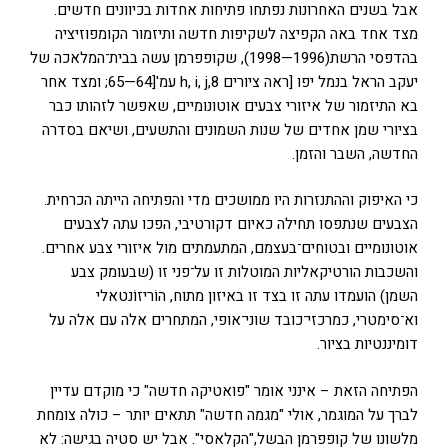
אבל בשנים האחרונות נפתחו פתיחות אחדות בכיוונים חדשים.
מצד אחד באה הקפיצה לשקיפות חדשה ותיזמור הקומפוזיציה
בהדפסי הרשת(1996—1998), שקופפרמן עשה בבית־המלאכה של
יעקב הראל בנמל יפו [ראה ציורים h, i, j,8 עמ'[64—65; ומצד אחר
בא התיזמור של איזורי צבעים אוטונומיים, שאפשר לזהותו כבר
בציורי שמן אחדים של שנות השמונים והתשעים, ושיאם בסדרה
החדשה, השבר והזמן.
כי האיפוק וההתנזרות היו ממושכים מדי והפתיחה הייתה הכרחית.
הצבעים שנתפסו תחילה כאיום דקורטיבי, הפכו עתה לצבעים
אוטונומיים ובטוחים־בעצמם, המתעמתים מול איזורי צבע אחרים.
והשכבות הורטיקאליות המוטלות זו על־פני זו (שבעומק צבע
השמן) הועמדו עתה זו בצד זו באיזון מתוח, הוֹריזוֹנטאלי
וא־סימטרי, כמרכזי־כובד שוני־אופי, המתחרים אלה עם אלה על
דומיננטיות בציור.
הפתיחה הזאת – אינני אומר "פואטיקה חדשה" כי מוקדם עדיין
לברך על המוגמר, אולי "מגמה חדשה" תתאים יותר – כולה צומחת
מלשונו של קופפרמן הבשל,"הקלאסי". אבל יש סטיה בגישה: לא