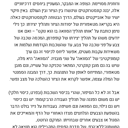
ורוחנית מסויימת. הצופה או המבקר, המעוניין ביחסים דו־כיווניים
אלה, יבנה קונסטרוקטים שיגשרו בין הציור ובין העולם. באין חיקוי
ישיר של אובייקטים בעולם, הדרך הבטוחה לקונסטרוקטים כאלה
היא בקריאה מטאפורית של יסודות הציור ותהליך יצירתו. כך נילי
נוימן כותבת על "אותו תהליך־הסוואה בו הוא נוקט" – ואם אנו
יודעים משהו על תהליך יצירתו של קופפרמן, המכסה שכבה של
צבע על־פני שכבה של צבע, עד שהשכבות הקודמות נעלמות או
משאירות עקבות מעטים, אפשר ליחס לכיסוי זה גם ערך
קומוניקטיבי של "הסוואה" על שני מובניה. "הסוואה" היא מלה,
שיש בה גם מובן קונקרטי, המתאר טכניקה של עשייה, וגם מובן
מטאפורי, המתייחס לאופן של התנהגות. כך, דרך המבנה הסמנטי
של המלה עצמה, אפשר לקרוא את הציור כהשלכה של מצב נפשי.
אבל זה לא כל הסיפור, שהרי בכיסוי השכבות (ובפרט, כיסוי חלקי)
יש גם משום הפגנה של תהליך העבודה הרב־קומתי. יש גם כיסוי
ויש גם גילוי, גם הסוואה וגם חשיפה. בעבודות על נייר בולט הדבר
בהשפעת הצבעים הנלחצים מצדו האחורי של הדף והמאייכים את
הסגול או צבעים אחרים שבחזיתו. המרקם הרוטט,
המשתנה־ללא־הרף, של סדרת הפסים המקבילים הוא תוצאה לא