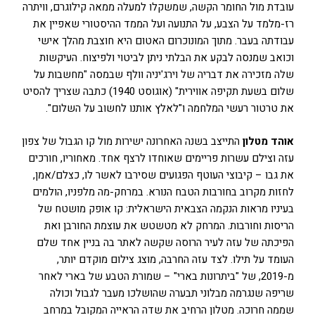
עובדת מול החומר הקשה, שמשקלו למעלה ממאה קילוגרם, וויתרה
רז-מלמד על הצבע, על התנועה ועל הממד ההיסטורי שאפיין את
עבודתה בעבר. מתוך המונוכרום האטום היא חוצבת מהלך אישי
וכואב שמנסה לבקע את הבלתי ניתן לביטוי ולפיצוח. העיקשות
שלה מזכירה את דבריה של וירג'יניה וולף שבמסה "מחשבות על
שלום בשעת תקיפה אווירית" (אוגוסט 1940) כתבה שצריך להסיט
את טרטור רעשי המלחמה ו"לאלץ אותנו לחשוב על השלום".
אוהד מטלון
התייצב בשנה האחרונה ישירות מול קו הגבול של צפון
עזה וצילם עשרות פריימים שאוחדו לרצף אחד. מאחוריו, חורכים
את גבו – קיבוצי העוטף הפגועים שסירבו לאשר לו, כצלם/אמן,
לחזות מקרוב בחורבות הטבח הנורא. במרחק-מה מלפניו, הולמים
בעיניו מראות הנקמה הצבאית הישראלית: קו אופק מושטח של
הריסות וחורבות. המרחק לא מטשטש את עוצמת החורבן ואת
הפיכתה של עזה לעיר הרוסה שקשה לאתר בה בניין אחד שלם
העומד על תילו. לצד עזה החרבה, מוצג צילום מוקדם יותר,
מ-2019, של "ביתרונות בארי" – שמורת הטבע של בארי לאחר
שריפה שנגרמה מבלוני תבערה שהושלכו מעבר לגבול וכולה
שממה חרוכה. מטלון הרחיב את שדה הראייה המקובל במרחב