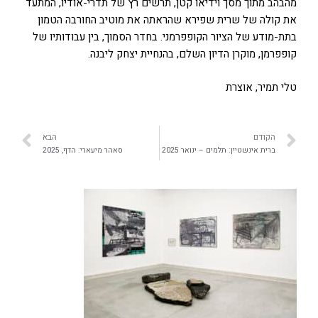
מהבהב מתוך מסך וידיאו קטן, תרשים רץ של תדרי-אודיו, המתעד
את קולה של שרית שפירא שהראתה את מוטיב החורבה הטמון
בתת-מודע של הציור הקופפרמני. בחדר הסמוך, בין עבודותיו של
קופפרמן, מוקרן הדיון השלם, בהנחיית יצחק ליבנה.
טלי תמיר, אוצרת
הקודם
הבא
ברית אינשטיין: תלמים – ינואר 2025
סאהר מיעארי: הדף, 2025