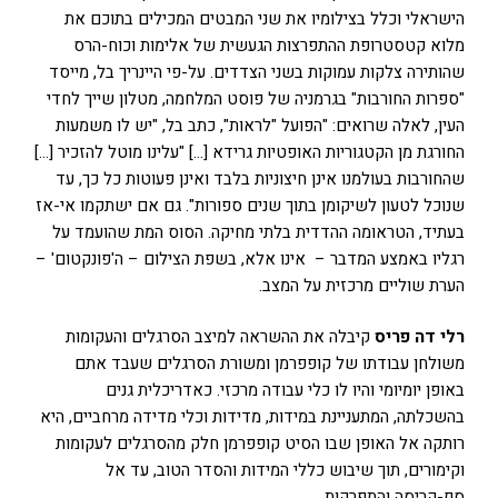
הישראלי וכלל בצילומיו את שני המבטים המכילים בתוכם את
מלוא קטסטרופת ההתפרצות הגעשית של אלימות וכוח-הרס
שהותירה צלקות עמוקות בשני הצדדים. על-פי היינריך בל, מייסד
"ספרות החורבות" בגרמניה של פוסט המלחמה, מטלון שייך לחדי
העין, לאלה שרואים: "הפועל "לראות", כתב בל, "יש לו משמעות
החורגת מן הקטגוריות האופטיות גרידא […] "עלינו מוטל להזכיר […]
שהחורבות בעולמנו אינן חיצוניות בלבד ואינן פעוטות כל כך, עד
שנוכל לטעון לשיקומן בתוך שנים ספורות". גם אם ישתקמו אי-אז
בעתיד, הטראומה ההדדית בלתי מחיקה. הסוס המת שהועמד על
רגליו באמצע המדבר – אינו אלא, בשפת הצילום – ה'פונקטום' –
הערת שוליים מרכזית על המצב.
רלי דה פריס
קיבלה את ההשראה למיצב הסרגלים והעקומות
משולחן עבודתו של קופפרמן ומשורת הסרגלים שעבד אתם
באופן יומיומי והיו לו כלי עבודה מרכזי. כאדריכלית גנים
בהשכלתה, המתעניינת במידות, מדידות וכלי מדידה מרחביים, היא
רותקה אל האופן שבו הסיט קופפרמן חלק מהסרגלים לעקומות
וקימורים, תוך שיבוש כללי המידות והסדר הטוב, עד אל
סף-קריסה והתפרקות.