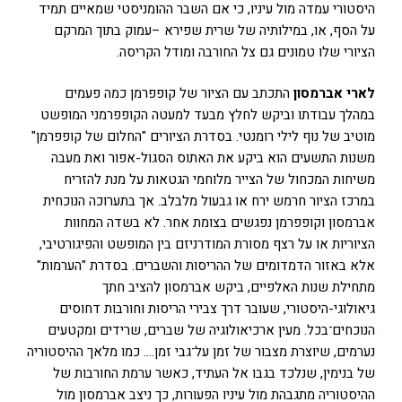
היסטורי עמדה מול עיניו, כי אם השבר ההומניסטי שמאיים תמיד
על הסף, או, במילותיה של שרית שפירא –עמוק בתוך המרקם
הציורי שלו טמונים גם צל החורבה ומודל הקריסה.
לארי אברמסון
התכתב עם הציור של קופפרמן כמה פעמים
במהלך עבודתו וביקש לחלץ מבעד למעטה הקופפרמני המופשט
מוטיב של נוף לילי רומנטי. בסדרת הציורים "החלום של קופפרמן"
משנות התשעים הוא ביקע את האתוס הסגול-אפור ואת מעבה
משיחות המכחול של הצייר מלוחמי הגטאות על מנת להזריח
במרכז הציור חרמש ירח או גבעול מלבלב. אך בתערוכה הנוכחית
אברמסון וקופפרמן נפגשים בצומת אחר. לא בשדה המחוות
הציוריות או על רצף מסורת המודרניזם בין המופשט והפיגורטיבי,
אלא באזור הדמדומים של ההריסות והשברים. בסדרת "הערמות"
מתחילת שנות האלפיים, ביקש אברמסון להציב חתך
גיאולוגי-היסטורי, שעובר דרך צבירי הריסות וחורבות דחוסים
הנוכחים־בכל. מעין ארכיאולוגיה של שברים, שרידים ומקטעים
נערמים, שיוצרת מצבור של זמן על־גבי זמן…. כמו מלאך ההיסטוריה
של בנימין, שנלכד בגבו אל העתיד, כאשר ערמת החורבות של
ההיסטוריה מתגבהת מול עיניו הפעורות, כך ניצב אברמסון מול