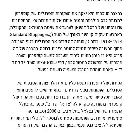
בהצבה הנוכחית היא יצקה את העקומות והסרגלים של קופפרמן
לתבניות גבס מולבנות וחנטה אותם אל תוך תיבות עץ, המתכתבות
עם ניסיונו של מרסל דושאן לערער את שיטת המטראז' המקובלת,
באמצעות עיקום קו ישר באורך של מטר ((Standard Stoppages,
1913–1914. ברוח זו, הניחה דה פריס את הסרגלים בגוף העבודה
מתוך מחשבה סיפית ונטייה לחוסר יציבות דרוכה. ההצבה של דה
פריס היא בו בזמן מחוות לימוד והערכה למשה קופפרמן והערה
מהותית על "הפעולה המסוכסכת", כפי שהוא-עצמו העיד: יד כנגד
יד – האחת תומכת בסרגל והשנייה רושמת בפועל.
הניירות של קופפרמן נשאו עליהם את הלחיצות וההטבעות של
הסרגלים והעקומות בשני צדדיהם, כגוף חי שיש לו פנים וחוץ.
האוצר יונה פישר מיקד את הדיון בדו-צדדיות בעבודות הנייר של
קופפרמן בתערוכה שקרא לה "צד א' +צד ב'", שנערכה בחלל
התואר השני של בצלאל בתל אביב, ב-2008 וסביבה נערך
סימפוזיון מיוחד, בהשתתפות פסח סלבוסקי ז"ל, טלי תמיר, שרית
שפירא ז"ל, ציבי גבע ונעמי גבעון. במרכז ההצבה של דה פריס,