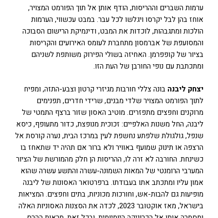
ערמות השברים וההריסות, הודף אותן אל תוך הפורמט המצויר,
אוחז בהן לבל יקרסו ויגלשו לכל עבר. במבט עכשווי, הערמות
הולכות ומתגבהות, לוכדות את המבט, ודינמיקת הרישום הסבוכה
והמסועפת של אברמסון מתחברת לעומס האירועים והקריסות
בציור של קופפרמן. האחיזה בשולי הפירוק משותפת לשניהם
ומתכתבת עם נופי החורבן של העת הזו.
יצחק ליבנה
בונה צללי חורבות מגיזרי קרטון וצבע-התזה, ומפיח
לתוך הפורמט המצויר שלדי מבנים, שרידי חדרים, תפנימים
מרוקנים וחפצים מתפזרים. מוטיב האסון שזור ברצף התמטי של
ליבנה, החל משנות האלפיים: זכוכית מנופצת, כדור מתעופף, כיסא
שנפל, גולגולת שלפתע נחשפת לעין במרכז הבית, נערה קורסת אל
הרצפה או תינוק שמועף באוויר ולא ברור אם תהיה יד שתאחז בו
כשינחת. החורבה לא זרה לו, ההריסות הן חלק מהמורשת של הציור
המערבי הרומנטי של המאות השמונה-עשרה והתשע עשרה שהוא
אמון עליו ומתכתב אתו בעבודתו. ברפרטואר האסונות של ליבנה
מופיעות גם להבות-אש, וחורכות מכוניות, בתים וחפצים. המציאות
בישראל, מאז אוקטובר 2023, לכדה את הסצנות האסוניות האלה
ומסמרה אותן אל הכרוניקה היומיומית. ובכל זאת, מראות ההרס