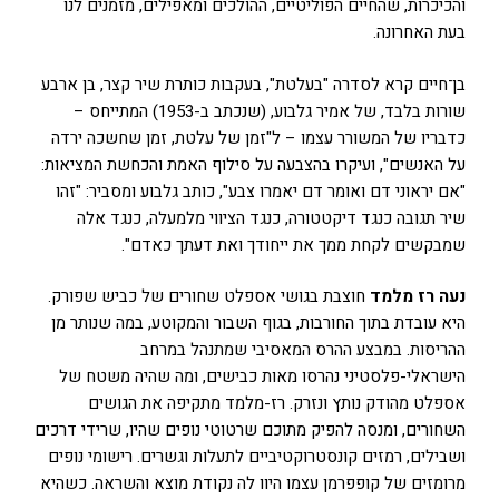
והכיכרות, שהחיים הפוליטיים, ההולכים ומאפילים, מזמנים לנו
בעת האחרונה.
בן־חיים קרא לסדרה "בעלטת", בעקבות כותרת שיר קצר, בן ארבע
שורות בלבד, של אמיר גלבוע, (שנכתב ב-1953) המתייחס –
כדבריו של המשורר עצמו – ל"זמן של עלטת, זמן שחשכה ירדה
על האנשים", ועיקרו בהצבעה על סילוף האמת והכחשת המציאות:
"אם יראוני דם ואומר דם יאמרו צבע", כותב גלבוע ומסביר: "זהו
שיר תגובה כנגד דיקטטורה, כנגד הציווי מלמעלה, כנגד אלה
שמבקשים לקחת ממך את ייחודך ואת דעתך כאדם".
נעה רז מלמד
חוצבת בגושי אספלט שחורים של כביש שפורק.
היא עובדת בתוך החורבות, בגוף השבור והמקוטע, במה שנותר מן
ההריסות. במבצע ההרס המאסיבי שמתנהל במרחב
הישראלי-פלסטיני נהרסו מאות כבישים, ומה שהיה משטח של
אספלט מהודק נותץ ונזרק. רז-מלמד מתקיפה את הגושים
השחורים, ומנסה להפיק מתוכם שרטוטי נופים שהיו, שרידי דרכים
ושבילים, רמזים קונסטרוקטיביים לתעלות וגשרים. רישומי נופים
מרומזים של קופפרמן עצמו היוו לה נקודת מוצא והשראה. כשהיא