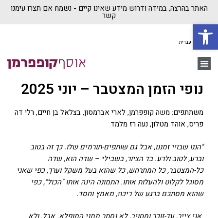
האתר בהרצה, במידה ודרוש מידע שאינו קיים - נשמח אם תצרו עימנו
קשר
פתח סרגל נגישות
עברית
יצירת קשר
משה קופפרמן
בית ״אוסף קופפרמן״
נופי הזמן המצטבר – יוני 2025
משתתפים: משה קופפרמן, לארי אברמסון, בצלאל בן חיים, רלי דה
פריס, אוהד מטלון, נעה רז מלמד
"הננו שבויי זמננו, אבל גם שותפים-תורמים שלו. כך זה בטוב
וברע, לטוב ולרע. בד הציור, בשבילי – שדה הוא, שדה
כל-המצטבר, כל המתרחש, כל שהוא בעל משקל וערך, כפי שאני
מסוגל לקלוט ולהעלות אותו. התמונה הינה אותו "הכול", כפי
שהוא מסתכם ברגע של ריכוז, מאמץ וחסד.
אני צייר, עד-זוכר ומחויב, לא נסתר ממני המופלא. אבל, ולא