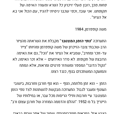
פחות מכך, רובץ מעלי זיכרון כל הנורא
ומעורר האימה של
תקופתנו. אני עובד, וכפי שכבר ניסיתי להגיד, עם הכול אני בא
אל הציור".
משה קופפרמן, 1984
התערוכה "
נופי הזמן המצטבר
" מקבלת את השראתה מהציור
הרב-שכבתי צובר-הזיכרון של משה קופפרמן ומהיותו "צייר
עד-זוכר ומחויב", שמביא אל הציור את "הכל", גם את האימה
הרובצת של תקופתו. לא סדר האירועים – אלא זכר האימה; לא
"הקול הדובר" המספר ומשחזר פרטים ומראות, אלא המתח
והמועקה המשתכנים בגוף, כנגד רצונו.
הזמן – הוא זמן מלחמה, הנוף – הוא נוף חורבן וחורבות, בישובי
העוטף ומעבר לגבול. התערוכה מבקשת להשתהות לצד נופי הזמן
המצטבר: עיי חורבות ותילי הריסות מכל עבר, או במילותיו של
היינריך בל מ-1952: "ההלם והדממה המוזרה של חורבן עצום ורב".
הצבע אזל, המראות מונוכרומטיים: שחור של אפר שרוף בבארי