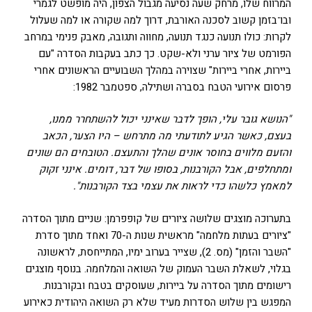
המרווח שלו, מרחק שעה נסיעה מגבול הצפון, היה מופשט לגמרי
ובו־בזמן קשוב לסכנה האורבת, דרוך למה שקורה או למה שעלול
לקרות: כולו תנועה כנגד תנועה, מחווה ותגובה, מאבק פנימי במרחב
הפורמט של ציור ערני ולא-שקט. כך כתב בעקבות הסדרה "עם
ביירות, אחרי ביירות" שצוירה במהלך השבועיים הראשונים אחרי
פרסום אירועי הטבח בסברה ושתילה, ספטמבר 1982:
"הנושא גובר עלי, הופך לדבר שאינני יכול להשתחרר ממנו,
בעצם, כאשר הגיע לתודעתי מה מתרחש – היו הצער, הכאב
והזעם מלווים בחוסר אונים שהלך והתעצם.
הטובחים הם שונים
ומתחלפים, אבל הקורבנות, בסופו של דבר, דומים. אינני זקוק
למאמץ כלשהו כדי לראות את עצמי בצד הקורבנות".
בתערוכה מוצגים שלושה ציורים של קופפרמן: שניים מתוך הסדרה
"ציורים בעתות מלחמה" מראשית שנות ה-70 ואחד מתוך סדרת
"השבר והזמן" (מס. 2), שצייר בערוב ימיו, המתייחסת, לראשונה
בגלוי, לשאלת השבר העמוק של השואה והמלחמה. בנוסף מוצגים
רישומים מתוך הסדרה על ביירות, שעוסקים בטבח ובקורבנות.
המפגש בין שלוש הסדרות מעיד שלא רק השואה היהודית כאירוע