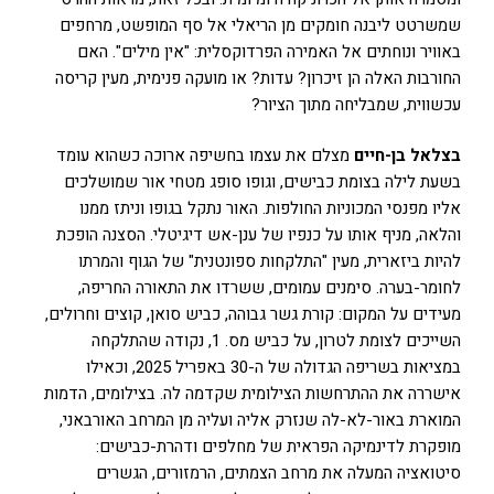
שמשרטט ליבנה חומקים מן הריאלי אל סף המופשט, מרחפים
באוויר ונוחתים אל האמירה הפרדוקסלית: "אין מילים". האם
החורבות האלה הן זיכרון? עדות? או מועקה פנימית, מעין קריסה
עכשווית, שמבליחה מתוך הציור?
בצלאל בן-חיים
מצלם את עצמו בחשיפה ארוכה כשהוא עומד
בשעת לילה בצומת כבישים, וגופו סופג מטחי אור שמושלכים
אליו מפנסי המכוניות החולפות. האור נתקל בגופו וניתז ממנו
והלאה, מניף אותו על כנפיו של ענן-אש דיגיטלי. הסצנה הופכת
להיות ביזארית, מעין "התלקחות ספונטנית" של הגוף והמרתו
לחומר-בערה. סימנים עמומים, ששרדו את התאורה החריפה,
מעידים על המקום: קורת גשר גבוהה, כביש סואן, קוצים וחרולים,
השייכים לצומת לטרון, על כביש מס. 1, נקודה שהתלקחה
במציאות בשריפה הגדולה של ה-30 באפריל 2025, וכאילו
אישררה את ההתרחשות הצילומית שקדמה לה. בצילומים, הדמות
המוארת באור-לא-לה שנזרק אליה ועליה מן המרחב האורבאני,
מופקרת לדינמיקה הפראית של מחלפים ודהרת-כבישים:
סיטואציה המעלה את מרחב הצמתים, הרמזורים, הגשרים