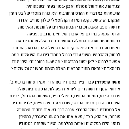
ובניר עוז, אפור של פסולת ואבק-בטון בעזה ובשכונותיה.
ההשתהות במדבריות ההרס והחורבות היא כורח מוסרי של בני הזמן
והמקום הזה, שכן, קנה המידה הקולוסאלי שלהן מחייב הגדרה
חדשה. טעם האבק ושברי הבטון מעידים על עוצמת האלימות
והדף הנקמה, כמו גם על אובדן של חיים מרובים, פגיעה
במשפחתיות וערעור החמלה האנושית. כנגד אלה שמסבים את
ראשם ועוצמים את עיניהם קיים המבט של האמן הרואה, המסרב
למחוק ולהכחיש. משני עברי הגבול מתמודדים עם השאלות: כמה
אפשר להרוס? לאן יפונו ההריסות? מה יעשו בחורבות? היכן יגורו
בני האדם? והאם מתוך המראות האלה תצמח מחשבה על שלום?
משה קופפרמן
עבד וצייר בסטודיו כשהרדיו תמיד פתוח ברשת ב'.
אירועי הזמן וחדשות היום ליוו את הפעולות הרפטטיביות שלו:
ערבוב הצבע, מתיחת הקווים, קיפולי הנייר, משיחות המכחול, צבירת
השכבות. הדרך מביתו הפרטי, שם חי עם מיה רעייתו, ילדיו ונכדיו,
אל הסטודיו בשולי הקיבוץ עברה דרך דשאים ירוקים וצמחייה
פורחת, אך הוא, מצדו, נשא אתו את מטענו הביוגרפי, המוצפן
בגופו: הלם הפליטות ואימת המלחמה. הציור שפיתח בסטודיו