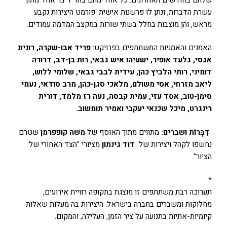
עשרת הדברות, ונתן לו פרשנות אישית. פורמט היצירות נקבע
מראש, והן מוצבות בחלל בשתי שורות במקצב המדמה עמודים.
האמנים והאמניות המשתתפים בפרויקט:
פריד אבו-שקרה, רונית
אגסי, גלעד אופיר, ישעיהו איש גבאי, רות בן-דב, דרורה
דומיני, רותי הלביץ כהן, עידית לבבי גבאי, שלומי ללוש,
ליאב מזרחי, אסי משולם, מלאכי סגן-כהן, מרב סודאי, נעמי
סימן-טוב, אסד עזי, עמית קבסה, נעה רז מלמד, דורית
רינגרט, מיכל שכנאי יעקבי ואמיר תומשוב.
דִּבְּרוֹת ושברים:
מתווים מתוך האוסף של
משה קופפרמן
שטרם
נחשפו לקהל ויצירות של
דוד
גינתון
מציורי "הצד האחורי של
הציור".
*
תערוכה רבת משתתפים זו מוצגת בתקופה רוויית אירועים,
מחלוקות ומשברים בחברה בישראל. היצירות בה מעלות שאלות
קיומיות-אתיות בתנועה על ציר הזמן, העלילה, והמקום.