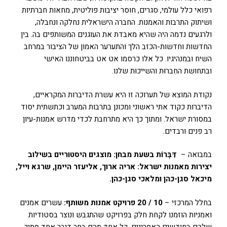
רפואי כלל עולמי, סגרים, חוסר יציבות פוליטית, מחאות חברתיות
ושיתוק התרבות והאמנות. החברה הישראלית נחלקה ונחבלה,
ולרגעים נדמה היה שהיא מאבדת את העוגנים המשותפים בה. בין
החדשות וחדשות-הכזב הלך והתערער האמון של הציבור במרחב
השיח ובמנהיגיו. כל אלו כרסמו אט אט בביטחוננו האישי
ובתחושת החִברוּת והשייכוּת שלנו.
נקודת המוצא של תערוכה זו היא עשרת הדיברות המקראיים,
הדיברות כקוד אתי ראשוני ומכונן בתרבות המערב וכתשתית יסוד
במסורת ישראל. ומתוך כך היא מתרחבת לכדי מדרש אמנות-עיון
רב פנים ורבדים.
במבואה –
דִּבְּרוֹת בשעת מבחן:
מוצגים היסטוריים בשילוב
יצירות מאמנות ישראל:
אריה ארוך, אליעזר היימן, שרגא וייל,
מיכאל סגן-כהן ומלאכי סגן-כהן.
בחלל המרכזי –
10 / 20 פרויקט אמנות משותף:
עשרים אמנים
ואמניות הוזמנו לקחת חלק בפרויקט שהתגבש ונוצר בסטודיות
שלהם בחודשים האחרונים. כל אחד מהם בחר דיבר אחד מתוך