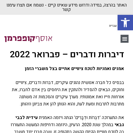
האתר בהרצה, במידה ודרוש מידע שאינו קיים - נשמח אם תצרו עימנו
קשר
פתח סרגל נגישות
עברית
יצירת קשר
משה קופפרמן
בית ״אוסף קופפרמן״
דיברות ודברים – פברואר 2022
אמנים ואמניות לנוכח ציוויים אתיים בצל משברי הזמן
בבסיס כל חברה אנושית נהוגים עיקרים, דברות ודברים, ציוויים
וחוקים, הבאים להסדיר ולהתקין את היחסים בין אדם לחברו, את
אורחות חייו ואת אמונותיו. מערך עיקרים והסכמות זה משתנה
מתרבות לתרבות ומעת לעת, והוא הנותן להן את צביונן וזהותן.
את התערוכה 'דִּבְּרוֹת וּדְבָרִים' הגתה ויזמה האמנית
עידית לבבי
גבאי
במהלך שנת 2020. הרעיון, היוזמה ודחיפות המעשה התעוררו
בה לנוכח חוויית הקיום הקשה בתקופה זו, שבה חברו יחד משבר