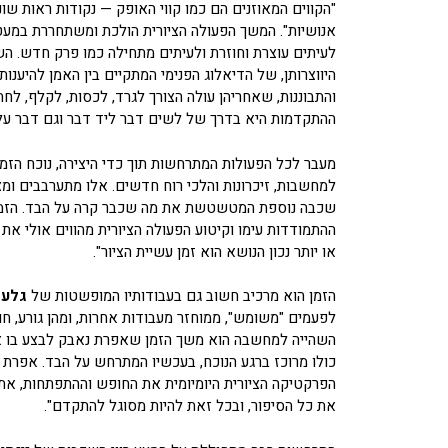
"הקווים המאוזנים הם כמו קווי האופק — נקודות ראות שונו
אנושיות". המשך הפעולה הציורית הולכת ומשתחררת במע
לעיתים עוצרת וחוזרת ולעיתים מתחילה כמו פרק חדש. הש
היווצרותן, של הדיאלוג הפנימי המתקיים בין האמן להיענותו
והתבוננות, שאחריהן עולה הצורך לגרד, לכסות, לקלף, לח
ההתקדמות היא בדרך של לשים דבר ליד דבר וגם דבר על 
מעבר לכל הפעולות המתרחשות תוך כדי היצירה, נוכח הזמן
למחשבות, זיכרונות והלכי רוח חדשים. אלו מתערבבים ו
שכבה נוספת המטשטשת את מה שכבר קרה על הבד. הזמן ה
ההתמודדות עימו וקיטוע הפעולה הציורית מהווים אולי את מ
או יותר נכון הנושא הוא זמן עשיית הציור".
הזמן הוא מרכיב חשוב גם בעבודותיו המופשטות של
גלעד
לפעמים "משומש", ממוחזר מעבודות אחרות, ומהן גורע, ח
השהייה למחשבה הוא משך הזמן שאפרת נאבק לבצע בו את
כולו מרוכז ברגע הנוכח, בעכשיו המתרחש על הבד. אפרת
הפרקטיקה הציורית היומיומית את החופש וההתפתחות, 
את כל הסיפור, ובכל זאת להיות מסוגל להתקדם".