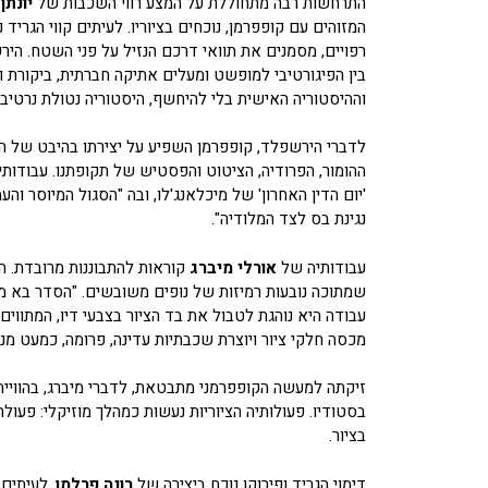
התרחשות רבה מתחוללת על המצע רווי השכבות של
יונתן
המזוהים עם קופפרמן, נוכחים בציוריו. לעיתים קווי הגרי
רפויים, מסמנים את תוואי דרכם הנזיל על פני השטח. היר
בין הפיגורטיבי למופשט ומעלים אתיקה חברתית, ביקורת וב
וההיסטוריה האישית בלי להיחשף, היסטוריה נטולת נרטיב 
לדברי הירשפלד, קופפרמן השפיע על יצירתו בהיבט של הא
ההומור, הפרודיה, הציטוט והפסטיש של תקופתנו. עבודותי
'יום הדין האחרון' של מיכלאנג'לו, ובה "הסגול המיוסר וה
נגינת בס לצד המלודיה".
עבודותיה של
אורלי מיברג
קוראות להתבוננות מרובדת. הן נ
שמתוכה נובעות רמיזות של נופים משובשים. "הסדר בא מת
עבודה היא נוהגת לטבול את בד הציור בצבעי דיו, המתווים
מכסה חלקי ציור ויוצרת שכבתיות עדינה, פרומה, כמעט מ
זיקתה למעשה הקופפרמני מתבטאת, לדברי מיברג, בהוויית
בסטודיו. פעולותיה הציוריות נעשות כמהלך מוזיקלי: פעו
בציור.
דימוי הגריד ופירוקו נוכח ביצירה של
רונה פרלמן
. לעיתים