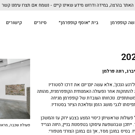
האתר בהרצה, במידה ודרוש מידע שאינו קיים - נשמח אם תצרו עימנו קשר
שה קופפרמן
בית ״אוסף קופפרמן״
סיורים
קישורים
ברג, רונה פרלמן
'רגע הנכון', אלא עשה יום־יום את דרכו לסטודיו
 להתחקות אחר הפעולה האמנותית הקופפרמנית, מהותה
משתתפים. נוכחותו העובדת של קופפרמן מגיחה
פיסתו לגבי מושג הזמן ומלאכת הציור בסטודיו.
פעולות שראשיתן כיסוי המצע בצבע ירוק עז והמשכן
 ייתכן שבהשפעת עיסוקו בטפסנות בניין, היווה הגריד
פעולת שכבה, מראה 
 בסיס במובן מסד, אך גם במובן הצורני מטפורי: