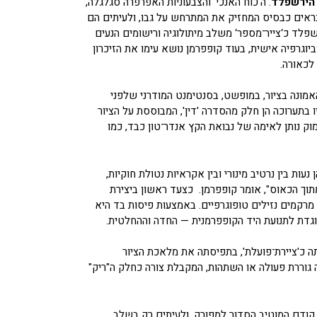
 הירשפלד
. ה‘כוח האנכי‘ והצבעוניות האפרפרה סגלגלה,
ד נראים כבסיס המחזיק את המתרחש על גבו, ולעיתים הם
שפלד כ‘צייר־מספר‘ משלב מיתולוגיה ורישומים הנעים
יוגרפיה אישית, בעוד קופפרמן נושא עימו את הזיכרון
לכאורה.
מונה בציור, במופשט, בסנטימנט המודרני שלפני
ו בתערוכה הן חלק מהסדרה 'דין', המבוססת על הציור
עמוק נותן לאימה של נבואת הקץ אנדר־טון כבד, כמו
עות בין נרטיב מינורי ובין אקראיות נטולת חוקיות,
וך הכאוס", אומר קופפרמן. כצעד ראשון ביצירת
 מרקמים נזילים טופוגרפיים. באמצעות פיסות בד היא
נוגדת לתנועת היד הקופפרמנית — החדה וההחלטית.
ה כ'ציירת־פועלת', בתפיסתה את מלאכת הציור
לה גוררת פעולה או השתהות, המקבלת צורה כחלק ה"ריק"
 קודם המוטיב הסדור למפורק, ולעיתים רק בשלב