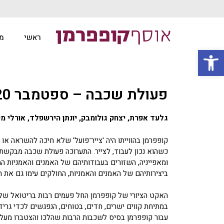
ראשי
מ
פתח סרגל נגישות
פעולת שכבה – ספטמבר 2020
גלעד אפרת, יצחק גולומבק, יונתן הירשפלד, אורלי מי
קופפרמן בהווייתו היה 'צייר־פועל' שלא חיכה להשראה או ל
כשהוא נכון לעבוד, לצייר. התערוכה פעולת שכבה מבקשת
ומאפייניה, השזורים בעבודותיהם של האמנים והאמניות ה
ביצירותיהם של האמנים והאמניות, החולקים עימו גם את ת
האקט הציורי של קופפרמן החל פעמים רבות בריטואל של 
במתיחת קווים ישרים, חדים, בטוחים, הנפגשים לכדי גריד.
עבור קופפרמן בסיס לשכבות הרבות שהלכו והצטברו מעליו.