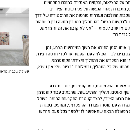
ת על המציאות, והקווים האנכיים כמוהם כנוכחויות
ט, מתבדרת אחר הנעשה על פני השטח הציוריים —
כבות ההולכות ונערמות פורטות את ההיסטוריה של דרך
 ל'בקשות הציור'. זהו תהליך הנע בין תנועה ובין השתהות
תום או שוב לכסות — "אני לא קובע את הציור מראש,
גבי דבר".
. אותו הזמן התובע את משך התייבשות הצבע, זמן
מצטברים לכדי השלמה עם הנעשה או לכדי חרטה ויצירת
וא המכריע את התהליך היצירתי הקופפרמני,
הותו של כל התהליך, ובמילותיו: "בציור שלי אין נושא,
פעולת שכבה, מראה 
 אפרת
. הוא שוטח, כמו קופפרמן, שכבות צבע,
ושף ואוטם. תהליך ההתייבשות, שהכתיב עבור קופפרמן
 מבעו הציורי, להצדיקו טרם התקבעות החומר, כשכל
 מזדהה עם מוסר העבודה הקופפרמני, ומחפש בשגרת
את הפעולה הבאה שתאפשר לו "לספר בכל פעם מחדש