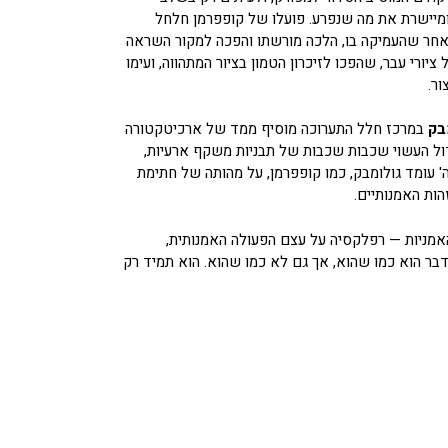
ומיישרת את מה שנפרע. פועלו של קופפרמן חלחל
לאחר שהעמיקה בו, הלכה מורשתו והפכה למקור השראה
ורי עבר, שהפכו לזיכרון הטמון בציור המתהווה, ועימו
ר.
בק
במרכז חלל התערוכה מוסיף ממד של ארכיטקטורה
דול העשוי שכבות שכבות של תבניות משקף ארעיות,
' עומד גולומבק, כמו קופפרמן, על מהותה של חתימת
ות האמנותיים.
אמניות — רפלקסיה על עצם הפעולה האמנותית,
הדבר הוא כמו שהוא, אך גם לא כמו שהוא. הוא תמיד רק