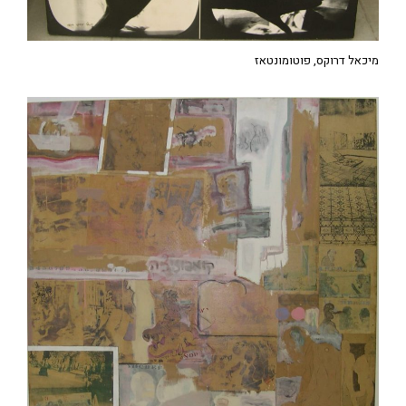
מיכאל דרוקס, פוטומונטאז