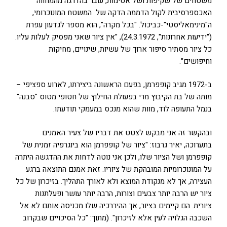
משטחים של שקיפות ושל אטימות, עובר בהדרגה מהמחווה
האכספרסיבית לקול הדממה הדקה של המשטח המונוכרומי,
ה"מינימאליסטי"-כביכול. "בכל מקרה", הוא מספר לגדעון עפרת
("ידיעות אחרונות", 24.3.1972), "אין ציור שאני מפסיק לעלות עליו.
כל ציור מסתיר סיפור ארוך של עשיות, שינויים, מחיקות
וחיפושים".
ב-1972 מגיב קופפרמן, בפעם הראשונה ביצירתו, לארוע ספציפי –
מותה של בת הקיבוץ מרי בפעולת החילוץ של חטופי מטוס "סבנה"
בנמל התעופה לוד, מוות שהוא מנכס במעמקי תודעתו.
ובהקשר זה אני מבקש לצטט את דבריו של צעיר האמנים
בתערוכה, יאיר גרבוז: "ציור של קופפרמן הוא ביוגרפיה זמנית של
קופפרמן ושל הציור שלו, ולכן אני נוטה לדחות את ההדגשה היתרה
על המונוכרומיות המובהקת של ציוריו. זאת אמנם התוצאה ברגע
העצירה, אך לא מנקודת המוצא ולא לאורך התהליך. בזיכרון של כל
ציור יש הרבה יותר צבעים וצורות, הרבה יותר עושר ופעלתנות
ציורית. הם קיימים בציור, אך ההיררכיה שלו מכניסה אותם לא אל
השכבה הגלויה לעין אלא לזיכרון". (מתוך: "כל הסיכויים שבקרוב