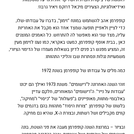
ואידיאולוגיות, הצעירים מיכאל דרוקס ויאיר גרבוז.
קופפרמן אהב להשתמש במונח "זימון", בדברו על עבודתו-שלו,
כדי לציין ולאפיין תופעה שמצד אחד הוא מקבל את האחריות
עליה, מצד שני הוא מאפשר לה להתרחש. כל האמנים המוצגים
כאן , בבית אוסף קופפרמן, כמעט באקראי, כמו נענו לזימון מעין
זה, המציע מפגש רב פנים לדיון בשאלות מעמדו של הדימוי הציורי,
משמעויות נגלות ונסתרות שבו והליכי התהוותו.
כמה מלים על עבודתו של קופפרמן בשנת 1972
זוהי השנה האחרונה ל"רישומים". משנת 1973 ואילך הם יכונו
"עבודות על נייר". ה"רישומים" המאוחרים, חלקם עדיין
באלבומי-מתוות, מאופיינים ב"פעולות" של "כיסוי" ו"מחיקה",
בלשונו של קופפרמן. "צורות היסוד" מתהוות בהם בדגמים של
קווים מקבילים ושל רשתות, ובצורת ה-X, שהיא גם מחיקה.
ובציור – במרוצת השנה קופפרמן מעבה את פני השטח, בונה