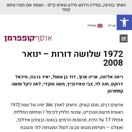
האתר בהרצה, במידה ודרוש מידע שאינו קיים - נשמח אם תצרו עימנו
קשר
פתח סרגל נגישות
עברית
אנגלית
יצירת קשר
משה קופפרמן
בית ״אוסף קופפרמן״
1972 שלושה דורות – ינואר
2008
ריטה אלימה, אריה ארוך, דוד בן שאול, יאיר גרבוז, מיכאל
דרוקס, חנה לוי, צבי מאירוביץ, משה מוקדי, לאה ניקל ומשה
קופפרמן
ארועים רבים, מהם קשים, זרועים לאורך 366 ימיה של שנת 1972:
שיגור הלויין לנדסל I ונחיתת החללית
ראשית פרשת ווטרגייט,
אפולו 17 על הירח, מהומות הדמים בגאנה ובצפון אירלנד;
ואצלנו – חטיפת מטוס סבנה לנמל התעופה לוד והטבח