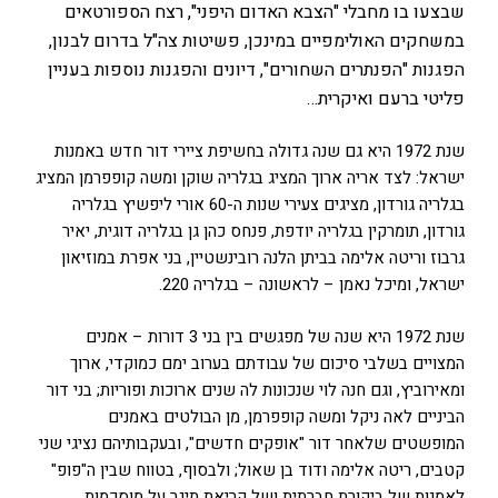
שבצעו בו מחבלי "הצבא האדום היפני", רצח הספורטאים
במשחקים האולימפיים במינכן, פשיטות צה"ל בדרום לבנון,
הפגנות "הפנתרים השחורים", דיונים והפגנות נוספות בעניין
פליטי ברעם ואיקרית…
שנת 1972 היא גם שנה גדולה בחשיפת ציירי דור חדש באמנות
ישראל: לצד אריה ארוך המציג בגלריה שוקן ומשה קופפרמן המציג
בגלריה גורדון, מציגים צעירי שנות ה-60 אורי ליפשיץ בגלריה
גורדון, תומרקין בגלריה יודפת, פנחס כהן גן בגלריה דוגית, יאיר
גרבוז וריטה אלימה בביתן הלנה רובינשטיין, בני אפרת במוזיאון
ישראל, ומיכל נאמן – לראשונה – בגלריה 220.
שנת 1972 היא שנה של מפגשים בין בני 3 דורות – אמנים
המצויים בשלבי סיכום של עבודתם בערוב ימם כמוקדי, ארוך
ומאירוביץ, וגם חנה לוי שנכונות לה שנים ארוכות ופוריות; בני דור
הביניים לאה ניקל ומשה קופפרמן, מן הבולטים באמנים
המופשטים שלאחר דור "אופקים חדשים", ובעקבותיהם נציגי שני
קטבים, ריטה אלימה ודוד בן שאול; ולבסוף, בטווח שבין ה"פופ"
לאמנות של ביקורת חברתית ושל קריאת תיגר על מוסכמות